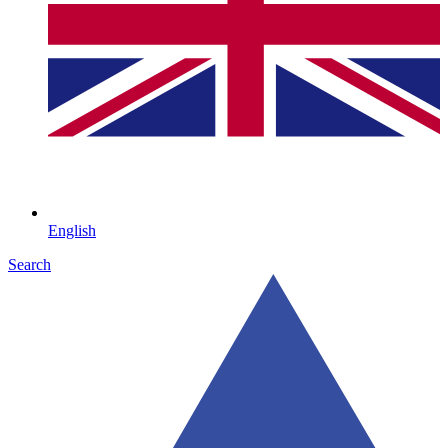
English
Search