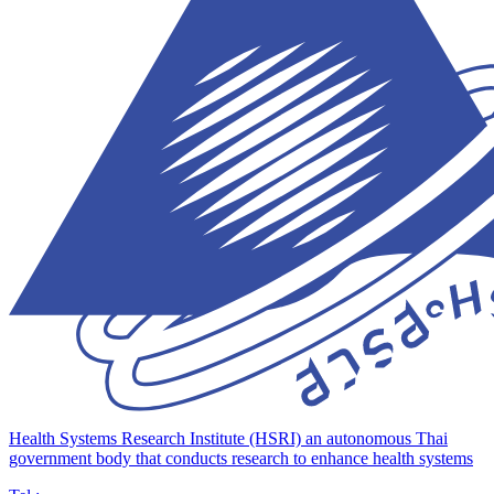
Health Systems Research Institute (HSRI)
an autonomous Thai
government body that conducts research to enhance health systems