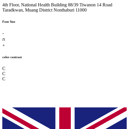
4th Floor, National Health Building 88/39 Tiwanon 14 Road
Taradkwan, Muang District Nonthaburi 11000
Font Size
-
ก
+
color contrast
C
C
C