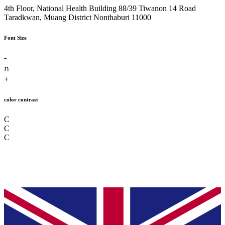
4th Floor, National Health Building 88/39 Tiwanon 14 Road
Taradkwan, Muang District Nonthaburi 11000
Font Size
-
ก
+
color contrast
C
C
C