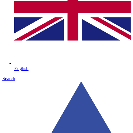
English
Search