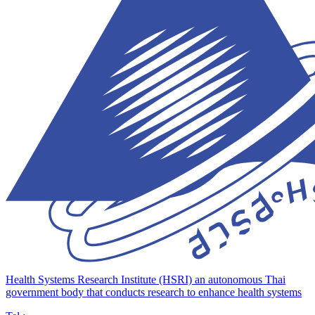
Health Systems Research Institute (HSRI)
an autonomous Thai
government body that conducts research to enhance health systems