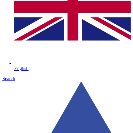
English
Search