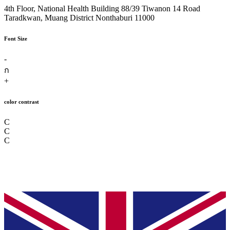
4th Floor, National Health Building 88/39 Tiwanon 14 Road
Taradkwan, Muang District Nonthaburi 11000
Font Size
-
ก
+
color contrast
C
C
C