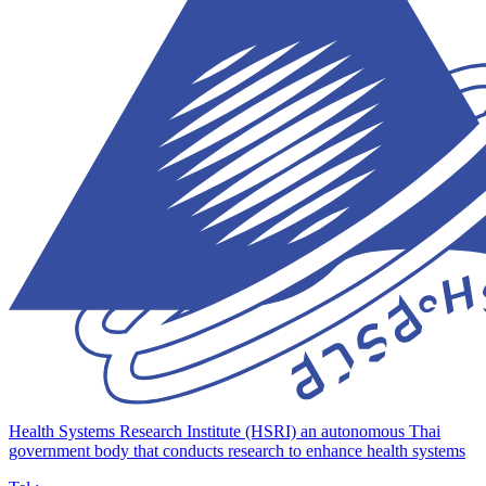
Health Systems Research Institute (HSRI)
an autonomous Thai
government body that conducts research to enhance health systems