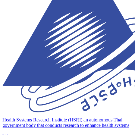
Health Systems Research Institute (HSRI)
an autonomous Thai
government body that conducts research to enhance health systems