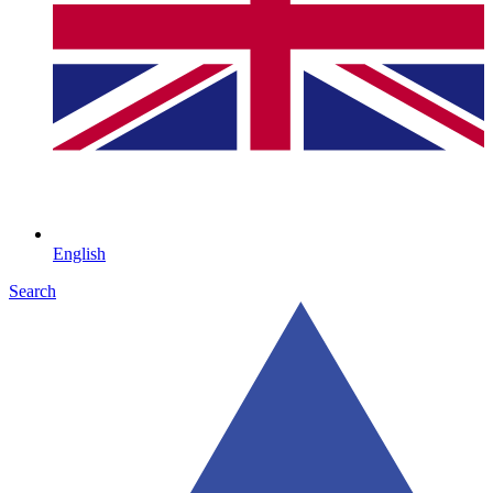
English
Search