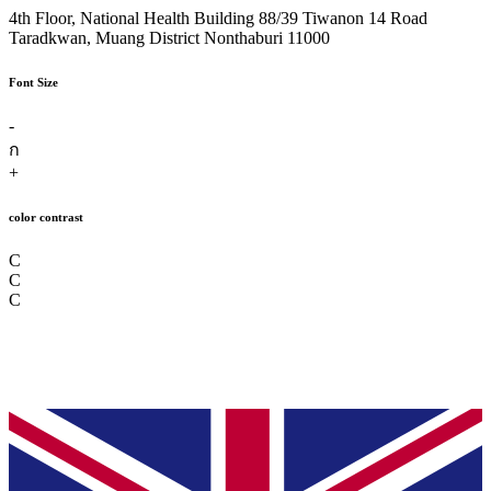
4th Floor, National Health Building 88/39 Tiwanon 14 Road
Taradkwan, Muang District Nonthaburi 11000
Font Size
-
ก
+
color contrast
C
C
C