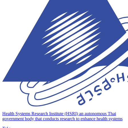
Health Systems Research Institute (HSRI)
an autonomous Thai
government body that conducts research to enhance health systems