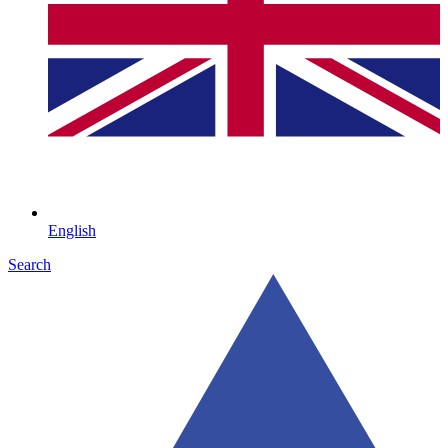
English
Search