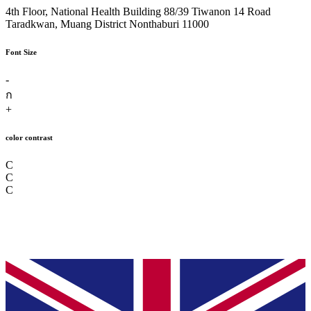
4th Floor, National Health Building 88/39 Tiwanon 14 Road
Taradkwan, Muang District Nonthaburi 11000
Font Size
-
ก
+
color contrast
C
C
C