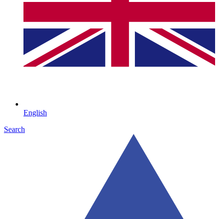
English
Search