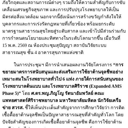
ภัยวิกฤตและสถานการณ์ต่างๆ รวมถึงให้ความสำคัญกับการขับ
เคลื่อนเศรษฐกิจสุขภาพ และการปรับปรุงโรงพยาบาลให้เป็น
มิตรต่อสิ่งแวดล้อม นอกจากนี้ยังเน้นการสร้างขวัญกำลังใจให้
บุคลากรและการเร่งรัดกฎหมายที่เกี่ยวข้อง พร้อมยกระดับ
มาตรฐานสาธารณสุขไทยสู่ระดับสากล และเข้าไปมีส่วนร่วมกับ
การกำหนดนโยบายและทิศทางในระดับโลกมากขึ้น เมื่อวันที่
15 พ.ค. 2569 ณ ห้องประชุมสุปัญญา สถาบันวิจัยระบบ
สาธารณสุข ชั้น 4 อาคารสุขภาพแห่งชาติ
ในการประชุมฯ มีการนำเสนอผลงานวิจัยโครงการ
“การ
ขยายมาตรการสนับสนุนและส่งเสริมการใช้ยาต้านจุลชีพอย่าง
เหมาะสมในโรงพยาบาลทั่วไป 6 แห่ง ภายใต้การสนับสนุนของ
โรงพยาบาลต้นแบบ และโรงพยาบาลศิริราช (Expanded AMS
Phase 5)”
โดย
ศ.ดร.พญ.ภิญโญ รัตนาอัมพวัลย์ คณะ
แพทยศาสตร์ศิริราชพยาบาล มหาวิทยาลัยมหิดล นักวิจัยเครือ
ข่าย สวรส.
ชี้ให้เห็นประเด็นสำคัญจากการศึกษาวิจัยว่า การติด
เชื้อดื้อยาต้านจุลชีพเป็นปัญหาสาธารณสุขที่สำคัญทั่วโลก โดย
ปัจจัยสำคัญของการเกิดเชื้อดื้อยาต้านจุลชีพ คือการใช้ยาต้าน