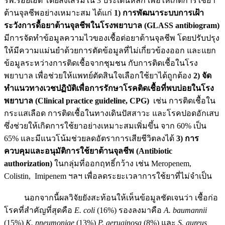
รพ.ร้อยเอ็ด โดยส่งเสริมใน 3 ประเด็นหลัก เพื่อให้เกิดการใช้ยา
ต้านจุลชีพอย่างเหมาะสม ได้แก่
1) การพัฒนาระบบการเฝ้า
ระวังการดื้อยาต้านจุลชีพในโรงพยาบาล (GLASS antibiogram)
มีการจัดทำข้อมูลความไวของเชื้อต่อยาต้านจุลชีพ โดยปรับปรุง
ให้มีความแม่นยำด้วยการตัดข้อมูลที่ไม่เกี่ยวข้องออก และแยก
ข้อมูลระหว่างการติดเชื้อจากชุมชน กับการติดเชื้อในโรง
พยาบาล เพื่อช่วยให้แพทย์ตัดสินใจเลือกใช้ยาได้ถูกต้อง
2) จัด
ทำแนวทางเวชปฏิบัติเพื่อการรักษาโรคติดเชื้อที่พบบ่อยในโรง
พยาบาล (Clinical practice guideline, CPG)
เช่น การติดเชื้อใน
กระแสเลือด การติดเชื้อในทางเดินปัสสาวะ และโรคปอดอักเสบ
ซึ่งช่วยให้เกิดการใช้ยาอย่างเหมาะสมเพิ่มขึ้น จาก 60% เป็น
65% และมีแนวโน้มช่วยลดอัตราการเสียชีวิตลงได้
3) การ
ควบคุมและอนุมัติการใช้ยาต้านจุลชีพ (Antibiotic
authorization)
ในกลุ่มที่ออกฤทธิ์กว้าง เช่น Meropenem,
Colistin, Imipenem ฯลฯ เพื่อลดระยะเวลาการใช้ยาที่ไม่จำเป็น
นอกจากนี้ผลวิจัยยังสะท้อนให้เห็นข้อมูลชัดเจนว่า เชื้อก่อ
โรคที่สำคัญที่สุดคือ
E. coli
(16%) รองลงมาคือ
A. baumannii
(15%)
K. pneumoniae
(13%)
P. aeruginosa
(8%) และ
S. aureus