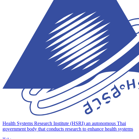
Health Systems Research Institute (HSRI)
an autonomous Thai
government body that conducts research to enhance health systems