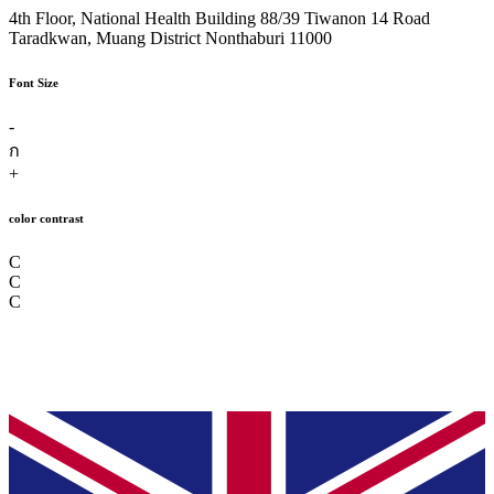
4th Floor, National Health Building 88/39 Tiwanon 14 Road
Taradkwan, Muang District Nonthaburi 11000
Font Size
-
ก
+
color contrast
C
C
C