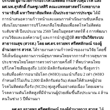
บรรเจิด ผู้อำนวยการกองโรคไม่ติดต่อ กรมควบคุมโรค และ
ผศ.นพ.สุรศักดิ์ กันตชูเวสศิริ คณะแพทยศาสตร์โรงพยาบาล
รามาธิบดี มหาวิทยาลัยมหิดล เป็นประธานการประชุม
ได้มี
การนำเสนอความก้าวหน้าและแผนการดำเนินงานขับเคลื่อน
เชิงนโยบายลดการบริโภคเกลือโซเดียมเพื่อลดโรคไม่ติดต่อ
ระดับชาติ ปีงบประมาณ 2569 โดยในยุทธศาสตร์ที่ 4 การพัฒนา
งานวิจัยและองค์ความรู้ และการนำสู่ปฏิบัติ
สถาบันวิจัยระบบ
สาธารณสุข (สวรส.) โดย ผศ.ดร.จรวยพร ศรีศศลักษณ์ รองผู้
อำนวยการ สวรส.
ได้รายงานความก้าวหน้าของงานวิจัย โดยชี้
ให้เห็นข้อมูลสถานการณ์สุขภาพคนไทยจากการสำรวจสุขภาพ
ประชาชนไทยโดยการตรวจร่างกายครั้งที่ 7 ที่พบว่าคนไทย
บริโภคโซเดียมสูงถึง 3,650 มิลลิกรัมต่อคนต่อวัน ซึ่งสูงกว่า
ระดับที่องค์การอนามัยโลก (WHO) แนะนำเกือบ 2 เท่า (WHO
กำหนดไว้ไม่เกิน 2,000 มิลลิกรัมต่อวัน) ส่งผลให้ตัวเลขผู้ป่วย
โรคไม่ติดต่อเรื้อรัง (NCDs) พุ่งสูงขึ้นอย่างต่อเนื่อง โดยเฉพาะ
โรคความดันโลหิตสูงที่มีจำนวนผู้ป่วยเพิ่มขึ้นถึงประมาณ 4 ล้าน
คนในช่วง 5 ปีที่ผ่านมา
ผศ.ดร.จรวยพร ศรีศศลักษณ์ รองผู้อำนวยการ สวรส.
ได้