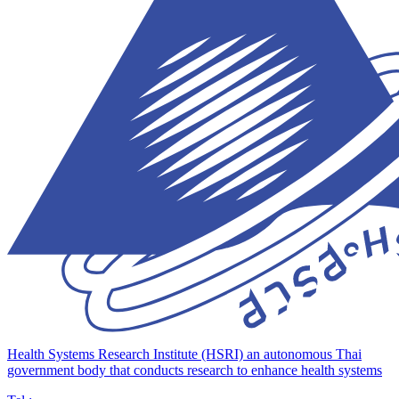
Health Systems Research Institute (HSRI)
an autonomous Thai
government body that conducts research to enhance health systems