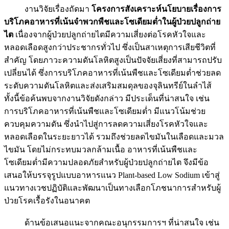
งานวิจัยเรื่องถัดมา
โครงการสังเคราะห์นโยบายเรื่องการ
บริโภคอาหารที่เน้นจำพวกพืชและโซเดียมต่ำในผู้ป่วยปลูกถ่าย
ไต
เนื่องจากผู้ป่วยปลูกถ่ายไตมีความเสี่ยงต่อโรคหัวใจและ
หลอดเลือดสูงกว่าประชากรทั่วไป ซึ่งเป็นสาเหตุการเสียชีวิตที่
สำคัญ โดยภาวะความดันโลหิตสูงเป็นปัจจัยเสี่ยงที่สามารถปรับ
เปลี่ยนได้ ซึ่งการบริโภคอาหารที่เน้นพืชและโซเดียมต่ำช่วยลด
ระดับความดันโลหิตและส่งเสริมสมดุลของจุลินทรีย์ในลำไส้
ทั้งนี้ข้อค้นพบจากงานวิจัยดังกล่าว มีประเด็นที่น่าสนใจ เช่น
การบริโภคอาหารที่เน้นพืชและโซเดียมต่ำ มีแนวโน้มช่วย
ควบคุมความดัน ซึ่งนำไปสู่การลดความเสี่ยงโรคหัวใจและ
หลอดเลือดในระยะยาวได้ รวมถึงช่วยลดไขมันในเลือดและมวล
ไขมัน โดยไม่กระทบมวลกล้ามเนื้อ อาหารที่เน้นพืชและ
โซเดียมต่ำมีความปลอดภัยสำหรับผู้ป่วยปลูกถ่ายไต จึงมีข้อ
เสนอให้บรรจุรูปแบบอาหารแนว Plant-based Low Sodium เข้าสู่
แนวทางเวชปฏิบัติและพัฒนาเป็นทางเลือกโภชนาการสำหรับผู้
ป่วยโรคเรื้อรังในอนาคต
ด้านข้อเสนอแนะจากคณะอนุกรรมการฯ ที่น่าสนใจ เช่น