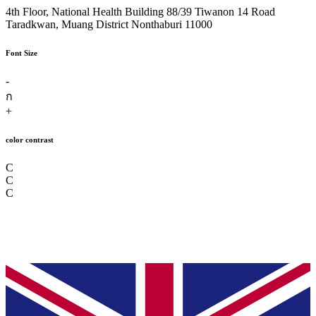
4th Floor, National Health Building 88/39 Tiwanon 14 Road
Taradkwan, Muang District Nonthaburi 11000
Font Size
-
ก
+
color contrast
C
C
C