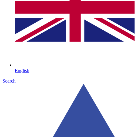
English
Search