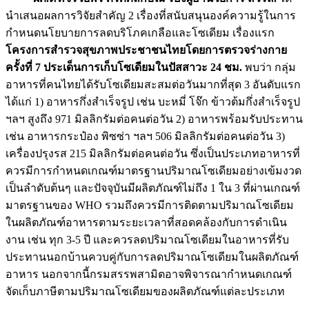
นำเสนอผลการวิจัยสำคัญ 2 เรื่องที่สนับสนุนองค์ความรู้ในการ
กำหนดนโยบายการลดบริโภคเกลือและโซเดียม เรื่องแรก
โครงการสำรวจสุขภาพประชาชนไทยโดยการตรวจร่างกาย
ครั้งที่ 7 ประเด็นการเก็บโซเดียมในปัสสาวะ 24 ชม.
พบว่า กลุ่ม
อาหารที่คนไทยได้รับโซเดียมสะสมต่อวันมากที่สุด 3 อันดับแรก
ได้แก่ 1) อาหารกึ่งสำเร็จรูป เช่น บะหมี่ โจ๊ก ข้าวต้มกึ่งสำเร็จรูป
ฯลฯ สูงถึง 971 มิลลิกรัมต่อคนต่อวัน 2) อาหารพร้อมรับประทาน
เช่น อาหารกระป๋อง พิซซ่า ฯลฯ 506 มิลลิกรัมต่อคนต่อวัน 3)
เครื่องปรุงรส 215 มิลลิกรัมต่อคนต่อวัน ซึ่งเป็นประเภทอาหารที่
ควรมีการกำหนดเกณฑ์มาตรฐานปริมาณโซเดียมอย่างเข้มงวด
เป็นลำดับต้นๆ และปัจจุบันมีผลิตภัณฑ์ไม่ถึง 1 ใน 3 ที่ผ่านเกณฑ์
มาตรฐานของ WHO รวมถึงควรมีการติดตามปริมาณโซเดียม
ในผลิตภัณฑ์อาหารตามระยะเวลาที่สอดคล้องกับการดำเนิน
งาน เช่น ทุก 3-5 ปี และควรลดปริมาณโซเดียมในอาหารที่รับ
ประทานนอกบ้านควบคู่กับการลดปริมาณโซเดียมในผลิตภัณฑ์
อาหาร นอกจากนี้กรมสรรพสามิตอาจพิจารณากำหนดเกณฑ์
จัดเก็บภาษีตามปริมาณโซเดียมของผลิตภัณฑ์แต่ละประเภท