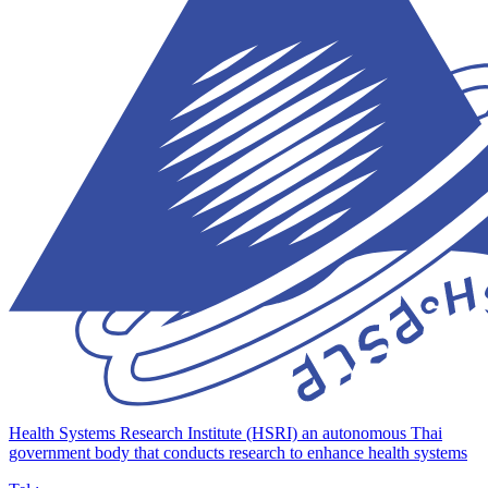
Health Systems Research Institute (HSRI)
an autonomous Thai
government body that conducts research to enhance health systems