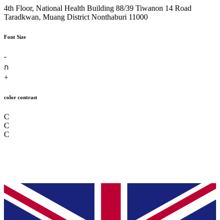
4th Floor, National Health Building 88/39 Tiwanon 14 Road
Taradkwan, Muang District Nonthaburi 11000
Font Size
-
ก
+
color contrast
C
C
C