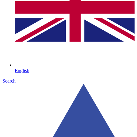
English
Search