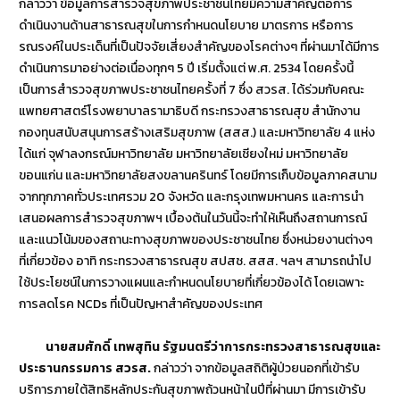
กล่าวว่า ข้อมูลการสำรวจสุขภาพประชาชนไทยมีความสำคัญต่อการ
ดำเนินงานด้านสาธารณสุขในการกำหนดนโยบาย มาตรการ หรือการ
รณรงค์ในประเด็นที่เป็นปัจจัยเสี่ยงสำคัญของโรคต่างๆ ที่ผ่านมาได้มีการ
ดำเนินการมาอย่างต่อเนื่องทุกๆ 5 ปี เริ่มตั้งแต่ พ.ศ. 2534 โดยครั้งนี้
เป็นการสำรวจสุขภาพประชาชนไทยครั้งที่ 7 ซึ่ง สวรส. ได้ร่วมกับคณะ
แพทยศาสตร์โรงพยาบาลรามาธิบดี กระทรวงสาธารณสุข สำนักงาน
กองทุนสนับสนุนการสร้างเสริมสุขภาพ (สสส.) และมหาวิทยาลัย 4 แห่ง
ได้แก่ จุฬาลงกรณ์มหาวิทยาลัย มหาวิทยาลัยเชียงใหม่ มหาวิทยาลัย
ขอนแก่น และมหาวิทยาลัยสงขลานครินทร์ โดยมีการเก็บข้อมูลภาคสนาม
จากทุกภาคทั่วประเทศรวม 20 จังหวัด และกรุงเทพมหานคร และการนำ
เสนอผลการสำรวจสุขภาพฯ เบื้องต้นในวันนี้จะทำให้เห็นถึงสถานการณ์
และแนวโน้มของสถานะทางสุขภาพของประชาชนไทย ซึ่งหน่วยงานต่างๆ
ที่เกี่ยวข้อง อาทิ กระทรวงสาธารณสุข สปสช. สสส. ฯลฯ สามารถนำไป
ใช้ประโยชน์ในการวางแผนและกำหนดนโยบายที่เกี่ยวข้องได้ โดยเฉพาะ
การลดโรค NCDs ที่เป็นปัญหาสำคัญของประเทศ
นายสมศักดิ์ เทพสุทิน รัฐมนตรีว่าการกระทรวงสาธารณสุขและ
ประธานกรรมการ สวรส.
กล่าวว่า จากข้อมูลสถิติผู้ป่วยนอกที่เข้ารับ
บริการภายใต้สิทธิหลักประกันสุขภาพถ้วนหน้าในปีที่ผ่านมา มีการเข้ารับ