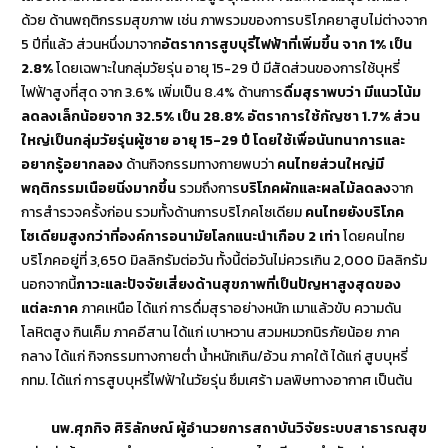
ด้วย ด้านพฤติกรรมสุขภาพ เช่น ภาพรวมของการบริโภคยาสูบไม่ต่างจาก
5 ปีที่แล้ว ส่วนหนึ่งมาจาก
อัตราการสูบบุรี่ไฟฟ้าที่เพิ่มขึ้น จาก 1% เป็น
2.8%
โดยเฉพาะในกลุ่มวัยรุ่น อายุ 15-29 ปี มีสัดส่วนของการใช้บุหรี่
ไฟฟ้าสูงที่สุด จาก 3.6% เพิ่มเป็น 8.4% ด้านการ
ดื่มสุราพบว่า มีแนวโน้ม
ลดลงเล็กน้อยจาก 32.5% เป็น 28.8% อัตราการใช้กัญชา 1.7% ส่วน
ใหญ่เป็นกลุ่มวัยรุ่นผู้ชาย อายุ
15-29 ปี โดยใช้เพื่อนันทนาการและ
อยากรู้อยากลอง
ด้านกิจกรรมทางกายพบว่า
คนไทยส่วนใหญ่มี
พฤติกรรมเนือยนิ่งมากขึ้น
รวมถึงการ
บริโภคผักและผลไม้ลดลง
จาก
การสำรวจครั้งก่อน รวมทั้งด้านการบริโภคโซเดียม
คนไทยยังบริโภค
โซเดียมสูงกว่าที่องค์การอนามัยโลกแนะนำเกือบ 2 เท่า
โดยคนไทย
บริโภคอยู่ที่ 3,650 มิลลิกรัมต่อวัน ทั้งนี้ต่อวันไม่ควรเกิน 2,000 มิลลิกรัม
นอกจากนี้
ภาวะและปัจจัยเสี่ยงด้านสุขภาพที่เป็นปัญหาสูงสุดของ
แต่ละภาค
ภาคเหนือ ได้แก่ การดื่มสุราอย่างหนัก เมาแล้วขับ ความดัน
โลหิตสูง กินเค็ม ภาคอีสาน ได้แก่ เบาหวาน สวมหมวกนิรภัยน้อย ภาค
กลาง ได้แก่ กิจกรรมทางกายต่ำ น้ำหนักเกิน/อ้วน ภาคใต้ ได้แก่ สูบบุหรี่
กทม. ได้แก่ การสูบบุหรี่ไฟฟ้าในวัยรุ่น ซึมเศร้า มลพิษทางอากาศ เป็นต้น
นพ.ศุภกิจ ศิริลักษณ์ ผู้อำนวยการสถาบันวิจัยระบบสาธารณสุข