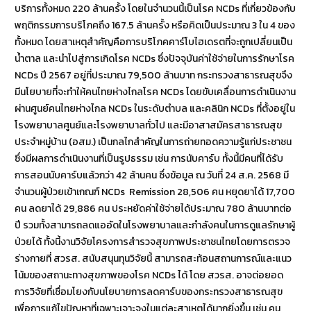
บริการทั้งหมด 220 ล้านครั้ง โดยในจำนวนนี้เป็นโรค NCDs ที่เกี่ยวข้องกับ
พฤติกรรมการบริโภคถึง 167.5 ล้านครั้ง หรือคิดเป็นประมาณ 3 ใน 4 ของ
ทั้งหมด โดยสาเหตุสำคัญคือการบริโภคคาร์โบไฮเดรตที่จะถูกเปลี่ยนเป็น
น้ำตาล และนำไปสู่การเกิดโรค NCDs ซึ่งปัจจุบันค่าใช้จ่ายในการรักษาโรค
NCDs ปี 2567 อยู่ที่ประมาณ 79,500 ล้านบาท กระทรวงสาธารณสุขจึง
มีนโยบายที่จะทำให้คนไทยห่างไกลโรค NCDs โดยขับเคลื่อนการดำเนินงาน
ผ่านศูนย์คนไทยห่างไกล NCDs ในระดับตำบล และคลินิก NCDs ที่ตั้งอยู่ใน
โรงพยาบาลศูนย์และโรงพยาบาลทั่วไป และมีอาสาสมัครสาธารณสุข
ประจำหมู่บ้าน (อสม.) เป็นกลไกสำคัญในการถ่ายทอดความรู้แก่ประชาชน
ซึ่งมีผลการดำเนินงานที่เป็นรูปธรรม เช่น การนับคาร์บ ทั้งนี้มีคนที่ได้รับ
การสอนนับคาร์บแล้วกว่า 42 ล้านคน ซึ่งข้อมูล ณ วันที่ 24 ส.ค. 2568 มี
จำนวนผู้ป่วยเข้าเกณฑ์ NCDs Remission 28,506 คน หยุดยาได้ 17,700
คน ลดยาได้ 29,886 คน ประหยัดค่าใช้จ่ายได้ประมาณ 780 ล้านบาทต่อ
ปี รวมทั้งสามารถลดแออัดในโรงพยาบาลและกำลังคนในการดูแลรักษาผู้
ป่วยได้ ทั้งนี้งานวิจัยโครงการสำรวจสุขภาพประชาชนไทยโดยการตรวจ
ร่างกายที่ สวรส. สนับสนุนทุนวิจัยนี้ สามารถสะท้อนสถานการณ์และแนว
โน้มของสถานะทางสุขภาพของโรค NCDs ได้ โดย สวรส. อาจต่อยอด
การวิจัยที่เชื่อมโยงกับนโยบายการลดคาร์บของกระทรวงสาธารณสุข
เพื่อการแก้ไขปัญหาที่เฉพาะเจาะจงในแต่ละสาเหตุได้มากยิ่งขึ้น เช่น คน