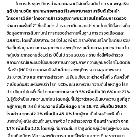
ในการประชุมฯ มีการนำเสนอผลงานวิจัยเบื้องต้น โดย
รศ.พญ.เริง
ฤดี ปธานวนิช คณะแพทยศาสตร์โรงพยาบาลรามาธิบดี หัวหน้า
โครงการวิจัย “โครงการสำรวจสุขภาพประชาชนไทยโดยการตรวจ
ร่างกายครั้งที่ 7”
ซึ่งเป็นการสำรวจฯ เดียวของประเทศไทยที่มีทั้งการเก็บ
ข้อมูลจากการสัมภาษณ์ การตรวจร่างกายพื้นฐาน การตรวจเลือดและ
ปัสสาวะ โดยเก็บปัสสาวะ 24 ชั่วโมง เพื่อวิเคราะห์การบริโภคโซเดียม รวม
ถึงเก็บข้อมูลสถานะทางสุขภาพ และพฤติกรรมเสี่ยงทางสุขภาพต่างๆ ใน
กลุ่มประชากรอายุตั้งแต่ 15 ปีขึ้นไป รวม 30,057 ราย ทั้งนี้เพื่อสำรวจ
สถานการณ์และแนวโน้มของสถานะทางสุขภาพ ความชุกของโรคไม่ติดต่อ
เรื้อรัง (NCDs) ตลอดจนปัจจัยเสี่ยงและพฤติกรรมทางสุขภาพของ
ประชาชนไทย และจากการสำรวจฯ เปรียบเทียบระหว่างครั้งที่ 6 กับครั้งที่
7 เบื้องต้นส่วนหนึ่งพบว่า โรค NCDs เช่น เบาหวาน ความดันโลหิตสูง โรค
อ้วน มีแนวโน้มเพิ่มขึ้น โดย
เบาหวานจาก 9.5% เพิ่มเป็น 10.6%
และ 27%
ไม่รู้ตัวว่าเป็นเบาหวานมาก่อน โดยกลุ่มที่ไม่รู้ว่าตัวเองเป็นเบาหวาน สูงที่สุด
อยู่ที่อายุ 15-34 ปี ส่วน
ความดันโลหิตสูง จาก 25.4% เพิ่มเป็น 29.5%
โรคอ้วน จาก 42.2% เพิ่มเป็น 45.0%
โดยผู้ชายเป็นโรคอ้วนเพิ่มขึ้น
มากกว่าผู้หญิง ส่วนด้านสุขภาพจิต โดยสำรวจ
ภาวะซึมเศร้า พบว่า จาก
1.7% เพิ่มเป็น 2.1%
โดยกลุ่มที่มีภาวะซึมเศร้าสูงคือกลุ่มวัยรุ่นผู้หญิง และ
เสี่ยงที่จะมีการใช้สารเสพติด การสูบบุหรี่ไฟฟ้า และการดื่มสุราตามมา