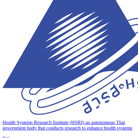
Health Systems Research Institute (HSRI)
an autonomous Thai
government body that conducts research to enhance health systems