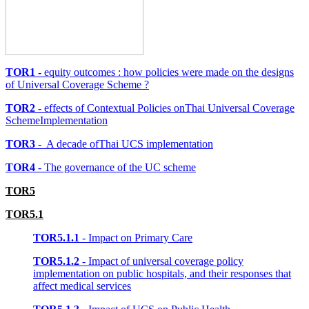
TOR1 -
equity outcomes : how policies were made on the designs
of Universal Coverage Scheme ?
TOR2 -
effects of Contextual Policies onThai Universal Coverage
SchemeImplementation
TOR3 -
A decade ofThai UCS implementation
TOR4
- The governance of the UC scheme
TOR5
TOR5.1
TOR5.1.1
- Impact on Primary Care
TOR5.1.2
- Impact of universal coverage policy
implementation on public hospitals, and their responses that
affect medical services