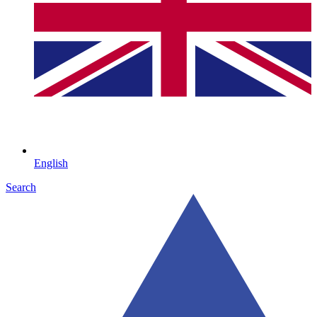
English
Search