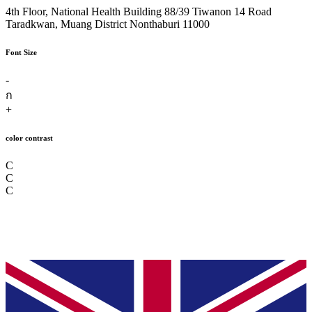
4th Floor, National Health Building 88/39 Tiwanon 14 Road
Taradkwan, Muang District Nonthaburi 11000
Font Size
-
ก
+
color contrast
C
C
C