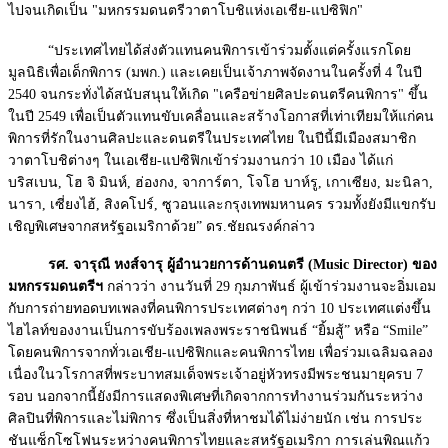
ไปจนเกิดเป็น "มหกรรมดนตรีวาตาโบชิแห่งเอเชีย-แปซิฟิก"
“ประเทศไทยได้ส่งตัวแทนคนพิการเข้าร่วมตั้งแต่ครั้งแรกโดย
มูลนิธิเพื่อเด็กพิการ (มพก.) และเคยเป็นเจ้าภาพจัดงานในครั้งที่ 4 ในปี
2540 จนกระทั่งได้สนับสนุนให้เกิด "เครือข่ายศิลปะดนตรีคนพิการ" ขึ้น
ในปี 2549 เพื่อเป็นตัวแทนขับเคลื่อนและสร้างโอกาสที่เท่าเทียมให้แก่คน
พิการที่รักในงานศิลปะและดนตรีในประเทศไทย ในปีนี้มีเมืองสมาชิก
วาตาโบชิต่างๆ ในเอเชีย-แปซิฟิกเข้าร่วมงานกว่า 10 เมือง ได้แก่
บริสเบน, โฮ จิ มินห์, ฮ่องกง, จาการ์ตา, โจโฮ บาห์รู, เกาเซียง, มะนิลา,
นารา, เซี่ยงไฮ้, สิงคโปร์, ซูวอนและกรุงเทพมหานคร รวมทั้งยังมีแขกรับ
เชิญพิเศษจากสหรัฐอเมริกาด้วย” ดร.ชัยณรงค์กล่าว
รศ. จารุณี หงส์จารุ ผู้อำนวยการด้านดนตรี (Music Director) ของ
มหกรรมดนตรีฯ
กล่าวว่า งานวันที่ 29 กุมภาพันธ์ ผู้เข้าร่วมงานจะอิ่มเอม
กับการถ่ายทอดบทเพลงที่คนพิการประเทศต่างๆ กว่า 10 ประเทศแต่งขึ้น
ไฮไลท์ของงานเป็นการขับร้องเพลงพระราชนิพนธ์ “ยิ้มสู้” หรือ “Smile”
โดยคนพิการจากทั่วเอเชีย-แปซิฟิกและคนพิการไทย เพื่อร่วมเฉลิมฉลอง
เนื่องในวโรกาสที่พระบาทสมเด็จพระเจ้าอยู่หัวทรงมีพระชนมายุครบ 7
รอบ นอกจากนี้ยังมีการแสดงพิเศษที่เกิดจากการทำงานร่วมกันระหว่าง
ศิลปินที่พิการและไม่พิการ ซึ่งเป็นสิ่งที่หาชมได้ไม่ง่ายนัก เช่น การประ
ชันแซ็กโซโฟนระหว่างคนพิการไทยและสหรัฐอเมริกา การเล่นพิณแก้ว