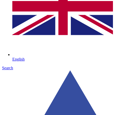
English
Search