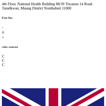
4th Floor, National Health Building 88/39 Tiwanon 14 Road
Taradkwan, Muang District Nonthaburi 11000
Font Size
-
ก
+
color contrast
C
C
C