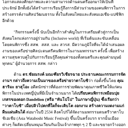
โอกาสแสดงศักยภาพและความสามารถด้านดนตรีออกมาให้เป็นที่
ประจักษ์ อีกทั้งยังได้สร้างการเรียนรู้ถึงการมีส่วนร่วมของคนพิการในการ
สร้างสรรค์งานศิลปวัฒนธรรม ทั้งในสังคมไทยและสังคมเอเชีย-แปซิฟิก
อีกด้วย
“กิจกรรมครั้งนี้ นับเป็นอีกก้าวสำคัญในการเตรียมตัวสู่การเป็น
สังคมโลกแห่งการอยู่ร่วมกัน (Inclusive world) ที่เริ่มต้นและขับเคลื่อน
โดยคนพิการซึ่ง สสพ. สสส. และ สวรส. มีความภูมิใจที่จะได้นำเสนอผล
งานของเครือข่ายศิลปะดนตรีคนพิการในงานมหกรรมฯ ครั้งนี้ เพื่อสร้าง
ความสุขควบคู่ไปกับการเรียนรู้ถึงคุณค่าของทั้งดนตรีและคุณค่ามนุษย์
ทุกคน” ผู้อำนวยการ สสพ. กล่าว
ด้าน
ดร.ชัยณรงค์ มณเฑียรวิเชียรฉาย
ประธานคณะกรรมการจัด
งานฯ กล่าวถึงความเป็นมาของเครือข่ายวาตาโบชิ
ว่า ก่อตั้งขึ้นโดย
คุณ
ฮาริมะ ยาสุโอะ
อดีตนักข่าวที่ต้องการช่วยพัฒนาคุณภาพชีวิตให้แก่คน
พิการในประเทศญี่ปุ่นที่มีเป็นจำนวนมาก ได้
เปรียบคนพิการเหมือนปุย
เกสรของดอก Dandelion (หรือ “ทันโปโป” ในภาษาญี่ปุ่น) ซึ่งเรียกว่า
“วาตาโบชิ” เมื่อปลิวไปตกที่ใดก็จะเติบโต งอกงาม สร้างความงดงามแก่
ผืนแผ่นดินได้
ต่อมาในปี 2534 สิงคโปร์ได้จัดงานมหกรรมดนตรีวาตาโบ
ชิเอเชีย (Asia Wataboshi Music Festival) ขึ้นเป็นครั้งแรก จากนั้นเมือง
ต่างๆ ก็ผลัดเปลี่ยนหมุนเวียนกันเป็นเจ้าภาพทุก ๆ 2 ปี และขยายกว้างออก