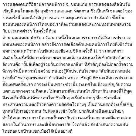
การแสดงดนตรีอีสานจากคนพิการ จ. ขอนแก่น การแสดงของศิลปินรับ
เชิญพิเศษโดยคุณกุ้ง สุทธิราชและแคต รัตตกาล ซึ่งเป็นพรีเซนเตอร์ของ
งานครั้งนี้ และที่สำคัญ การแสดงของคุณพรภควา กำเนิดคำ ซึ่งเป็น
ตัวแทนของคนพิการไทยของเราที่จะร่วมแสดงและถ่ายทอดบทเพลงร่วม
กับประเทศต่างๆ ในครั้งนี้ด้วย
ด้าน คุณแหม่ม พัชริดา วัฒนา หนึ่งในคณะกรรมการตัดสินการประกวด
บทเพลงของคนพิการ กล่าวถึงการคัดเลือกตัวแทนคนพิการไทยที่เข้าร่วม
มหกรรมดนตรีวาตาโบชิแห่งเอเชีย-แปซิฟิก ครั้งที่ 11 ว่า เกณฑ์การ
ตัดสินในครั้งนี้มีความท้าทายเพราะจะต้องแต่งเพลงให้เข้ากับหัวข้อการ
จัดงานคือ “ยิ้มสู้เพื่ออยู่ร่วมกันอย่างกลมกลืน” ที่สำคัญต้องไม่ตอกย้ำความ
พิการว่าเป็นความโชคร้าย ตนเองรู้สึกประทับใจเพลง “สัมพันธภาพแห่ง
รอยยิ้ม” ของคุณพรภควา กำเนิดคำ จาก จ. ชัยภูมิ ที่ชนะเลิศการประกวด
ตั้งแต่ฟังครั้งแรก อาจจะเป็นเพราะช่วงนี้ประเทศไทยต้องเผชิญกับความ
แตกแยกทางความคิดและไม่พยายามที่จะหันหน้าเข้าหากัน เพลงนี้ได้พูด
ถึงรอยยิ้มที่มีเสน่ห์ของคนไทยซึ่งเป็นจุดเริ่มต้นง่ายๆ ที่จะช่วยเชื่อม
ประสานความแตกร้าวทางความคิดจิตใจต่างๆ เป็นด่านแรกที่จะเชื้อเชิญ
ทุกคนให้มาอยู่ร่วมกัน รับฟังและเข้าใจกัน บวกกับสำเนียงแบบไทยๆ
ทำให้คณะกรรมการมีความเห็นตรงกันว่า เพลงนี้นอกจากจะมีความสละ
สลวยในด้านภาษาและมีเนื้อหาตรงกับโจทย์แล้ว ยังนำเสนอความเป็น
ไทยต่อแขกบ้านแขกเมืองได้เป็นอย่างดี