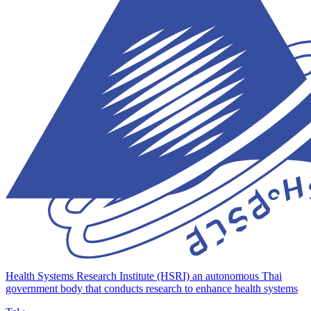
Health Systems Research Institute (HSRI)
an autonomous Thai
government body that conducts research to enhance health systems