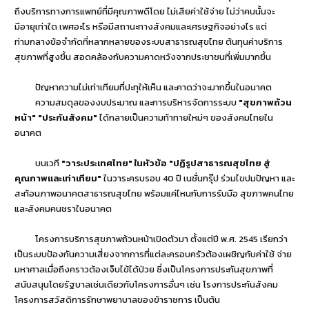
ถึงบริการทางการแพทย์ที่มีคุณภาพดีโดย ไม่เสียค่าใช้จ่าย ไม่ว่าคนนั้นจะ
มีอายุเท่าใด เพศอะไร หรือมีสถานะทางสังคมและเศรษฐกิจอย่างไร แต่
ท่ามกลางข้อจำกัดที่หลากหลายของระบบสาธารณสุขไทย ต้นทุนค่าบริการ
สุขภาพที่สูงขึ้น สอดคล้องกับความคาดหวังจากประชาชนที่เพิ่มมากขึ้น
ปัญหาความไม่เท่าเทียมที่ปะทุให้เห็น และคาดว่าจะมากขึ้นในอนาคต
ความสมดุลของงบประมาณ และการบริหารจัดการระบบ
"สุขภาพถ้วน
หน้า" "ประกันสังคม"
ได้กลายเป็นความท้าทายใหม่ๆ ของสังคมไทยใน
อนาคต
บนเวที
"วาระประเทศไทย" ในหัวข้อ "ปฏิรูปสาธารณสุขไทย สู่
คุณภาพและเท่าเทียม"
ในวาระครบรอบ 40 ปี เนชั่นกรุ๊ป ร่วมไขปมปัญหา และ
สะท้อนภาพอนาคตสาธารณสุขไทย พร้อมแค่ไหนกับการรับมือ สุขภาพคนไทย
และสังคมคนชราในอนาคต
โครงการบริการสุขภาพถ้วนหน้าเปิดตัวมา ตั้งแต่ปี พ.ศ. 2545 เรียกว่า
เป็นระบบป้องกันความเสี่ยงจากการที่แต่ละครอบครัวต้องเผชิญกับค่าใช้ จ่าย
มหาศาลเมื่อถึงคราวต้องเจ็บไข้ได้ป่วย ซึ่งเป็นโครงการประกันสุขภาพที่
สนับสนุนโดยรัฐบาลเช่นเดียวกับโครงการอื่นๆ เช่น โรงการประกันสังคม
โครงการสวัสดิการรักษาพยาบาลของข้าราชการ เป็นต้น