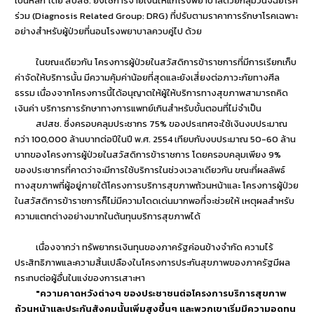
เป็นหลัก โดย สปสช. ยังใช้การจ่ายเงินให้แก่โรงพยาบาลด้วยกลุ่มวินิจฉัยโรค
ร่วม (Diagnosis Related Group: DRG) ที่ปรับตามราคาการรักษาโรคเฉพาะ
อย่างสำหรับผู้ป่วยที่นอนโรงพยาบาลควบคู่ไป ด้วย
ในขณะเดียวกัน โครงการผู้ป่วยในสวัสดิการข้าราชการที่มีการเรียกเก็บ
ค่าจัดให้บริการนั้น มีความคุ้มค่าน้อยที่สุดและยังเสี่ยงต่อภาวะภัยทางศีล
ธรรม เนื่องจากโครงการนี้ได้อนุญาตให้ผู้ให้บริการทางสุขภาพสามารถคิด
เงินค่า บริการการรักษาทางการแพทย์เกินสำหรับขั้นตอนที่ไม่จำเป็น
สปสช. ซึ่งครอบคลุมประชากร 75% ของประเทศจะใช้เงินงบประมาณ
กว่า 100,000 ล้านบาทต่อปีในปี พ.ศ. 2554 เทียบกับงบประมาณ 50-60 ล้าน
บาทของโครงการผู้ป่วยในสวัสดิการข้าราชการ โดยครอบคลุมเพียง 9%
ของประชากรที่คาดว่าจะมีการใช้บริการในช่วงเวลาเดียวกัน ขณะที่ผลลัพธ์
ทางสุขภาพที่ผู้อยู่ภายใต้โครงการบริการสุขภาพถ้วนหน้าและ โครงการผู้ป่วย
ในสวัสดิการข้าราชการก็ไม่มีความโดดเด่นมากพอที่จะช่วยให้ เหตุผลสำหรับ
ความแตกต่างอย่างมากในต้นทุนบริการสุขภาพได้
เนื่องจากว่า ทรัพยากรเงินทุนของภาครัฐค่อนข้างจำกัด ความไร้
ประสิทธิภาพและความสิ้นเปลืองในโครงการประกันสุขภาพของภาครัฐมีผล
กระทบต่อผู้อื่นในแง่ของการเสาะหา
"ความคาดหวังต่างๆ ของประชาชนต่อโครงการบริการสุขภาพ
ถ้วนหน้าและประกันสังคมนั้นเพิ่มสูงขึ้นๆ และพวกเขาเริ่มมีความอดทน