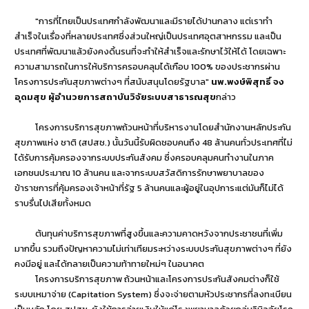
"การที่ไทยเป็นประเทศกำลังพัฒนาและมีรายได้ปานกลาง แต่เราทำ
สำเร็จในเรื่องที่หลายประเทศซึ่งส่วนใหญ่เป็นประเทศอุตสาหกรรม และเป็น
ประเทศที่พัฒนาแล้วยังคงดิ้นรนที่จะทำให้สำเร็จและรักษาไว้ให้ได้ โดยเฉพาะ
ความสามารถในการให้บริการครอบคลุมได้เกือบ 100% ของประชากรผ่าน
โครงการประกันสุขภาพต่างๆ ที่สนับสนุนโดยรัฐบาล"
นพ.พงษ์พิสุทธิ์ จง
อุดมสุข ผู้อำนวยการสถาบันวิจัยระบบสาธารณสุข
กล่าว
โครงการบริการสุขภาพถ้วนหน้าที่บริหารงานโดยสำนักงานหลักประกัน
สุขภาพแห่ง ชาติ (สปสช.) นั้นวันนี้รับผิดชอบคนถึง 48 ล้านคนทั่วประเทศที่ไม่
ได้รับการคุ้มครองจากระบบประกันสังคม ซึ่งครอบคลุมคนทำงานในภาค
เอกชนประมาณ 10 ล้านคน และจากระบบสวัสดิการรักษาพยาบาลของ
ข้าราชการที่คุ้มครองเจ้าหน้าที่รัฐ 5 ล้านคนและผู้อยู่ในอุปการะแต่มันก็ไม่ได้
ราบรื่นไปเสียทั้งหมด
ต้นทุนค่าบริการสุขภาพที่สูงขึ้นและความคาดหวังจากประชาชนที่เพิ่ม
มากขึ้น รวมถึงปัญหาความไม่เท่าเทียมระหว่างระบบประกันสุขภาพต่างๆ ที่ยัง
คงมีอยู่ และได้กลายเป็นความท้าทายใหม่ๆ ในอนาคต
โครงการบริการสุขภาพ ถ้วนหน้าและโครงการประกันสังคมต่างก็ใช้
ระบบเหมาจ่าย (Capitation System) ซึ่งจะจ่ายตามหัวประชากรที่ลงทะเบียน