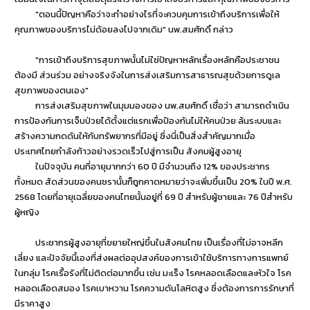
"ตอนนี้ปัญหาคือว่าจะทำอย่างไรที่จะควบคุมการเข้าถึงบริการเพื่อให้
คุณภาพของบริการไม่ด้อยลงไปจากเดิม" นพ.สมศักดิ์ กล่าว
"การเข้าถึงบริการสุขภาพนั้นไม่ใช่ปัญหาหลักเรื่องหลักคือประชาชน
ต้องมี ส่วนร่วม อย่างจริงจังในการส่งเสริมการสาธารณสุขด้วยการดูเล
สุขภาพของตนเอง"
การส่งเสริมสุขภาพในมุมมองของ นพ.สมศักดิ์ เชื่อว่า สามารถดำเนิน
การป้องกันการเจ็บป่วยได้ตั้งแต่แรกเพื่อป้องกันไม่ให้คนป่วย ล้นระบบและ
สร้างความกดดันให้กับทรัพยากรที่มีอยู่ ซึ่งนี่เป็นสิ่งสำคัญมากเมื่อ
ประเทศไทยกำลังก้าวอย่างรวดเร็วไปสู่การเป็น สังคมผู้สูงอายุ
ในปัจจุบัน คนที่อายุมากกว่า 60 ปี มีจำนวนถึง 12% ของประชากร
ทั้งหมด สัดส่วนของคนชรานั้นก็ถูกคาดหมายว่าจะเพิ่มขึ้นเป็น 20% ในปี พ.ศ.
2568 โดยที่อายุเฉลี่ยของคนไทยนั้นอยู่ที่ 69 ปี สำหรับผู้ชายและ 76 ปีสำหรับ
ผู้หญิง
ประชากรผู้สูงอายุที่ขยายใหญ่ขึ้นในสังคมไทย เป็นเรื่องที่ไม่อาจหลีก
เลี่ยง และปัจจัยนี้เองที่ส่งผลต่ออุปสงค์ของการเข้าใช้บริการทางการแพทย์
ในกลุ่ม โรคเรื้อรังที่ไม่ติดต่อมากขึ้น เช่น มะเร็ง โรคหลอดเลือดและหัวใจ โรค
หลอดเลือดสมอง โรคเบาหวาน โรคความดันโลหิตสูง ซึ่งต้องการการรักษาที่
มีราคาสูง