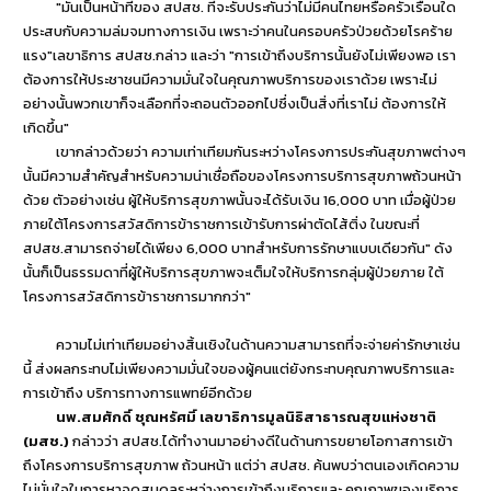
"มันเป็นหน้าที่ของ สปสช. ที่จะรับประกันว่าไม่มีคนไทยหรือครัวเรือนใด
ประสบกับความล่มจมทางการเงิน เพราะว่าคนในครอบครัวป่วยด้วยโรคร้าย
แรง"เลขาธิการ สปสช.กล่าว และว่า "การเข้าถึงบริการนั้นยังไม่เพียงพอ เรา
ต้องการให้ประชาชนมีความมั่นใจในคุณภาพบริการของเราด้วย เพราะไม่
อย่างนั้นพวกเขาก็จะเลือกที่จะถอนตัวออกไปซึ่งเป็นสิ่งที่เราไม่ ต้องการให้
เกิดขึ้น"
เขากล่าวด้วยว่า ความเท่าเทียมกันระหว่างโครงการประกันสุขภาพต่างๆ
นั้นมีความสำคัญสำหรับความน่าเชื่อถือของโครงการบริการสุขภาพถ้วนหน้า
ด้วย ตัวอย่างเช่น ผู้ให้บริการสุขภาพนั้นจะได้รับเงิน 16,000 บาท เมื่อผู้ป่วย
ภายใต้โครงการสวัสดิการข้าราชการเข้ารับการผ่าตัดไส้ติ่ง ในขณะที่
สปสช.สามารถจ่ายได้เพียง 6,000 บาทสำหรับการรักษาแบบเดียวกัน" ดัง
นั้นก็เป็นธรรมดาที่ผู้ให้บริการสุขภาพจะเต็มใจให้บริการกลุ่มผู้ป่วยภาย ใต้
โครงการสวัสดิการข้าราชการมากกว่า"
ความไม่เท่าเทียมอย่างสิ้นเชิงในด้านความสามารถที่จะจ่ายค่ารักษาเช่น
นี้ ส่งผลกระทบไม่เพียงความมั่นใจของผู้คนแต่ยังกระทบคุณภาพบริการและ
การเข้าถึง บริการทางการแพทย์อีกด้วย
นพ.สมศักดิ์ ชุณหรัศมิ์ เลขาธิการมูลนิธิสาธารณสุขแห่งชาติ
(มสช.)
กล่าวว่า สปสช.ได้ทำงานมาอย่างดีในด้านการขยายโอกาสการเข้า
ถึงโครงการบริการสุขภาพ ถ้วนหน้า แต่ว่า สปสช. ค้นพบว่าตนเองเกิดความ
ไม่มั่นใจในการหาจุดสมดุลระหว่างการเข้าถึงบริการและ คุณภาพของบริการ