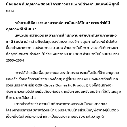
น้อยลงๆ กับคุณภาพของบริการทางการแพทย์ต่างๆ" นพ.พงษ์พิสุทธิ์
กล่าว
"คำถามก็คือ เราจะสามารถจัดหามันมาได้ไหม? เราจะทำให้มี
คุณภาพดีได้ไหม?"
นพ.วินัย สวัสดิวร เลขาธิการสำนักงานหลักประกันสุขภาพแห่ง
ชาติ (สปสช.)
กล่าวถึงต้นทุนของโครงการบริการสุขภาพถ้วนหน้าได้เพิ่ม
ขึ้นอย่างมากจาก งบประมาณ 30,000 ล้านบาทในปี พ.ศ. 2545 ก็เดินทางมา
ถึงจุดที่ สปสช. กำลังจะใช้จ่ายเงินจากงบ 101,000 ล้านบาทในปีงบประมาณ
2553-2554
"การใช้จ่ายเงินเพื่อสุขภาพของเราโดยรวม (รวมทั้งเงินที่ปัจเจกบุคคล
และครัวเรือนควักกระเป๋าจ่ายเองด้วย) อยู่ที่ประมาณ 4% ของผลิตภัณฑ์มวล
รวมในประเทศ หรือ GDP (Gross Domestic Product) ซึ่งก็ค่อนข้างจะ
จัดการควบคุมได้ง่ายเมื่อเทียบกับประเทศอื่นๆ เช่นสหรัฐอเมริกาที่มีตัวเลขสูง
ที่ 16% นพ.วินัยกล่าว
เขากล่าวด้วยว่า ความมีเสถียรภาพทางการเงินในระยะยาวของ
โครงการบริการสุขภาพถ้วนหน้า ซึ่งประชาชนไทยส่วนใหญ่พึ่งพาอยู่นั้นต้อง
เป็นหนึ่งในสิ่งที่มีความสำคัญ เป็นอันดับแรกของรัฐบาลไม่ว่าชุดใด