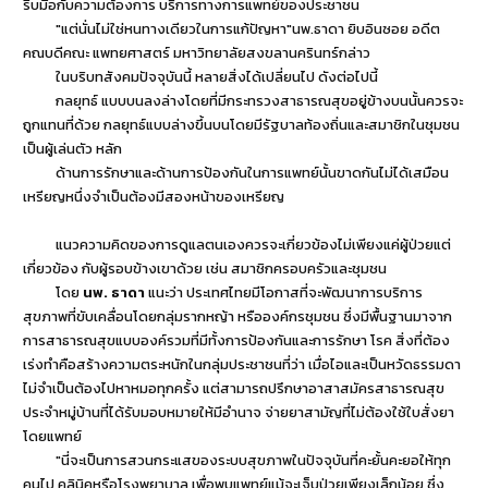
รีบมือกับความต้องการ บริการทางการแพทย์ของประชาชน
"แต่นั่นไม่ใช่หนทางเดียวในการแก้ปัญหา"นพ.ธาดา ยิบอินซอย อดีต
คณบดีคณะ แพทยศาสตร์ มหาวิทยาลัยสงขลานครินทร์กล่าว
ในบริบทสังคมปัจจุบันนี้ หลายสิ่งได้เปลี่ยนไป ดังต่อไปนี้
กลยุทธ์ แบบบนลงล่างโดยที่มีกระทรวงสาธารณสุขอยู่ข้างบนนั้นควรจะ
ถูกแทนที่ด้วย กลยุทธ์แบบล่างขึ้นบนโดยมีรัฐบาลท้องถิ่นและสมาชิกในชุมชน
เป็นผู้เล่นตัว หลัก
ด้านการรักษาและด้านการป้องกันในการแพทย์นั้นขาดกันไม่ได้เสมือน
เหรียญหนึ่งจำเป็นต้องมีสองหน้าของเหรียญ
แนวความคิดของการดูแลตนเองควรจะเกี่ยวข้องไม่เพียงแค่ผู้ป่วยแต่
เกี่ยวข้อง กับผู้รอบข้างเขาด้วย เช่น สมาชิกครอบครัวและชุมชน
โดย
นพ. ธาดา
แนะว่า ประเทศไทยมีโอกาสที่จะพัฒนาการบริการ
สุขภาพที่ขับเคลื่อนโดยกลุ่มรากหญ้า หรือองค์กรชุมชน ซึ่งมีพื้นฐานมาจาก
การสาธารณสุขแบบองค์รวมที่มีทั้งการป้องกันและการรักษา โรค สิ่งที่ต้อง
เร่งทำคือสร้างความตระหนักในกลุ่มประชาชนที่ว่า เมื่อไอและเป็นหวัดธรรมดา
ไม่จำเป็นต้องไปหาหมอทุกครั้ง แต่สามารถปรึกษาอาสาสมัครสาธารณสุข
ประจำหมู่บ้านที่ได้รับมอบหมายให้มีอำนาจ จ่ายยาสามัญที่ไม่ต้องใช้ใบสั่งยา
โดยแพทย์
"นี่จะเป็นการสวนกระแสของระบบสุขภาพในปัจจุบันที่คะยั้นคะยอให้ทุก
คนไป คลินิคหรือโรงพยาบาล เพื่อพบแพทย์แม้จะเจ็บป่วยเพียงเล็กน้อย ซึ่ง