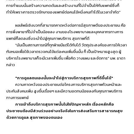
การทำแบบนั้นสร้างความกดดันและสร้างงานที่ไม่จำเป็นให้กับแพทย์ซึ่งก็
ทำให้เพราะการตรวจรักษาของแพทย์ต่อคนไข้หนึ่งคนทำได้ในเวลาจำกัด"
ผลลัพธ์เชิงบวกที่สามารถคาดหวังต่อการมีสุขภาพดีของประชาชน คือ
การพึ่งพายาที่ไม่จำเป็นน้อยลง งานของโรงพยาบาลและบุคคลากรทางการ
แพทย์ก็ลดลงซึ่งจะนำไปสู่คุณภาพบริการ สุขภาพที่ดี
"มันเป็นสถานการณ์ที่ทุกฝ่ายมีแต่ได้กับได้ วัตถุประสงค์ของการให้เวลา
กับหมอเพื่อใช้เวลาตรวจคนไข้แต่ละคนเพิ่มขึ้นนั้น ก็ เป็นเป้าหมายสูงสุด ผู้
บริหารโรงพยาบาลก็จะมีเวลาเพิ่มขึ้น เพื่อคิด วางแผน และจัดการ" นพ. ธาดา
กล่าว
"การดูแลตนเองนั้นจะนำไปสู่การบริการสุขภาพที่ดีขึ้นได้"
ความคาดหวังของประชาชนต่อโครงการบริการสุขภาพถ้วนหน้าและ
ประกันสังคมเพิ่ม สูงขึ้นเรื่อยๆ และมีความอดทนน้อยลงกับคุณภาพบริการ
ทางการแพทย์
การเข้าถึงบริการสุขภาพนั้นไม่ใช่ปัญหาหลัก เรื่องหลักคือ
ประชาชนต้องมีส่วนร่วมอย่างจริงจังในการส่งเสริมการสาธารณสุข
ด้วยการดูแล สุขภาพของตนเอง