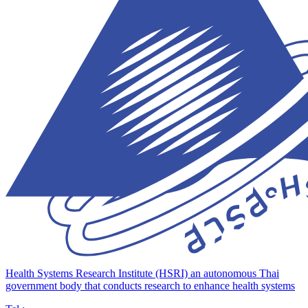
Health Systems Research Institute (HSRI)
an autonomous Thai
government body that conducts research to enhance health systems