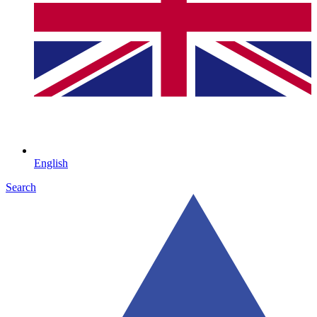
English
Search