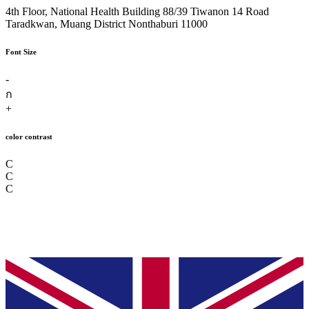
4th Floor, National Health Building 88/39 Tiwanon 14 Road
Taradkwan, Muang District Nonthaburi 11000
Font Size
-
ก
+
color contrast
C
C
C