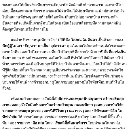
ของตนเองให้เป็นจริง เพียงเพราะปัญหาปัจจัยด้านสิ่งอำนวยความสะดวกที่ไม่
ค่อยเอื้อต่อกลุ่มคน พิการ หลายคนใฝ่ฝันที่จะได้ท่องเที่ยวและพักผ่อนหย่อนใจ
ไปในสถานที่ต่างๆ แต่สุดท้ายก็เลือกที่จะเก็บตัวไม่ออกจากบ้าน เพราะกลัว
อันตรายที่จะเกิดขึ้นจากผู้คนในสังคม เป็นเรื่องน่าเสียดายที่ความสุขตามฝัน
ต้องถูกบั่นทอนหรือทำลายไป
แต่สำหรับชายหนุ่มพิการวัย 31 ปีที่ชื่อ
โสภณ ฉิมจินดา
เป็นตัวอย่างของ
นักสู้ผู้ไม่เอา "ปัญหา" มาเป็น"อุปสรรค"
คุณโสภณไม่ยอมจำนนต่อโชคชะตา
เขากล้าที่จะออกไปโบกรถท่องเที่ยวไปในทุกที่ที่อยากไปด้วย
"หัวใจที่แกร่งเกิน
ร้อย"
ผสาน กับพลังของการมองโลกในแง่ดี ที่ทำให้เขามีโอกาสได้เดินทางไป
ทั่วทุกสารทิศของเมืองไทย ทุกที่ที่ไปเขาไม่พลาดที่จะแวะเวียนไปให้กำลังใจคน
ที่รู้สึก ท้อแท้สิ้นหวังจากความสูญเสียทางร่างกายและความบกพร่องทางจิตใจ
ทุกทริปจึงเป็นการเดินทางอย่างสร้างสรรค์และมีประโยชน์ต่อการที่จะช่วยจุด
ประกายให้คนพิการก้าวออกมาสู่โลกภายนอกอย่างมั่นใจทัดเทียมคนทั่วไปใน
สังคม
เพื่อส่งเสริมแบบอย่างอันดีนี้
สำนักงานกองทุนสนับสนุนการ สร้างเสริมสุข
ภาพ (สสส.) จึงจับมือกับสถาบันสร้างเสริมสุขภาพคนพิการ (สสพ.) สถาบันวิจัย
ระบบสาธารณสุข (สวรส.) สถานีทีวีไทย (Thai PBS.) และ บริษัทอะกาลิโก โม
ทีฟ จำกัด
ให้การสนับสนุนการจัดรายการท่องเที่ยวในรูปแบบเรียลลิตี้ขึ้น เป็น
ที่มาของ
รายการ "ล้อ เล่น โลก" เรียลลิตี้เพื่อคนพิการ
โดยนำคุณโสภณ ฉิม