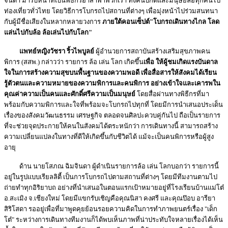
จินดา มารับหน้าที่เป็นพิธีกรอาสาพาพวกเรา ทั้งคนปกติและมนุษย์ล้อทุกคนไป
ท่องเที่ยวทั่วไทย โดยวิธีการโบกรถไปสถานที่ต่างๆ เพื่อมุ่งหน้าไปร่วมสนทนา
กับผู้มีชื่อเสียงในหลากหลายวงการ
ภายใต้คอนเซ็ปต์"โบกรถเดินทางไกล โลด
แล่นไปกับล้อ ล้อเล่นไปกับโลก"
แพทย์หญิงวัชรา ริ้วไพบูลย์
ผู้อำนวยการสถาบันสร้างเสริมสุขภาพคน
พิการ (สสพ.) กล่าวว่า รายการ ล้อ เล่น โลก เกิดขึ้น
เพื่อ ให้ผู้ชมเกิดแรงบันดาล
ใจในการสร้างความสุขบนพื้นฐานของความพอดี เพื่อสื่อสารให้สังคมได้เรียน
รู้ตัวตนและความหมายของความพิการและคนพิการ อย่างเข้าใจและเคารพใน
คุณค่าความเป็นคนและศักดิ์ศรีความเป็นมนุษย์
โดยสื่อผ่านทางพิธีกรที่มา
พร้อมกับความพิการและใจที่พร้อมจะโบกรถไปทุกที่ โดยมีการนำเสนอประเด็น
เรื่องของสังคมวัฒนธรรม เศรษฐกิจ ตลอดจนศิลปะควบคู่กันไป ถือเป็นรายการ
ที่จะช่วยจุดประกายให้คนในสังคมได้ตระหนักว่า การเดินทางนี้ สามารถสร้าง
ความเปลี่ยนแปลงในทางที่ดีให้เกิดขึ้นกับชีวิตได้ แม้จะเป็นคนพิการหรือผู้สูง
อายุ
ด้าน นายโสภณ ฉิมจินดา ผู้ดำเนินรายการล้อ เล่น โลกบอกว่า รายการนี้
อยู่ในรูปแบบเรียลลิตี้ เป็นการโบกรถไปตามสถานที่ต่างๆ โดยมีทีมงานตามไป
ถ่ายทำทุกอิริยาบถ อย่างที่นำเสนอในตอนแรกเป้าหมายอยู่ที่โรงเรียนบ้านแม่โต๋
อ.สะเมิง จ.เชียงใหม่ โดยมีแขกรับเชิญคือคุณนิสา คงศรี และคุณป๊อบ อารียา
สิริโสดา รออยู่เพื่อที่มาพูดคุยย้อนรอยความคิดในการทำภาพยนตร์เรื่อง "เด็ก
โต๋" ระหว่างการเดินทางทีมงานก็ได้พบเห็นภาพที่น่าประทับใจหลายเรื่องได้เห็น