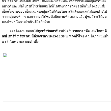
น้ำใจของคนในสังคมไทยที่ยังคงมีและพร้อมที่จะให้การช่วยเหลือผู้พิการเป็น
อย่างดี และเมื่อไปถึงที่โรงเรียนแม่โต๋ก็ได้ศึกษาวิถีชีวิตของเด็กในโรงเรียนซึ่ง
เป็นเด็กชายขอบ เป็นกลุ่มคนกลุ่มหนึ่งที่ด้อยโอกาสในสังคมและไม่แตกต่างไป
จากกลุ่มคนพิการ นอกจากจะได้ชมทัศนียภาพที่สวยงามแล้ว ผู้ชมยังจะได้มุม
มองใหม่ๆ ในการดำเนินชีวิตอีกด้วย
คอยติดตามชมกันได้
ทุกเช้าวันเสาร์
เรามีนัดกับ
รายการ "ล้อ เล่น โลก" ดี
เดย์ เสาร์ที่ 7 สิงหาคมนี้ตั้งแต่เวลา 10.05-10.30 น. ทางทีวีไทย
คุณโสภณเน้นย้ำ
มาว่า ไม่ควรพลาดอย่างยิ่ง!