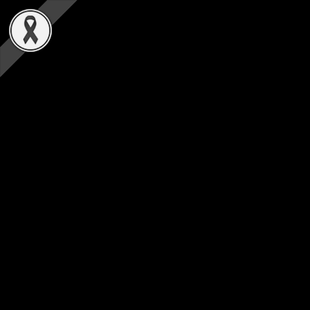
ชั้น 4 อาคารสุขภาพแห่งชาติ เลขที่ 88/39 ถ.ติวานนท์ 14
ต.ตลาดขวัญ อ.เมือง จ.นนทบุรี 11000
ขนาดตัวอักษร
-
ก
+
ความตัดกันของสี
C
C
C