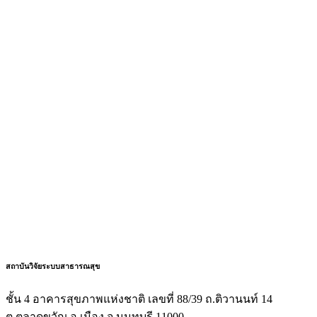
สถาบันวิจัยระบบสาธารณสุข
ชั้น 4 อาคารสุขภาพแห่งชาติ เลขที่ 88/39 ถ.ติวานนท์ 14
ต.ตลาดขวัญ อ.เมือง จ.นนทบุรี 11000