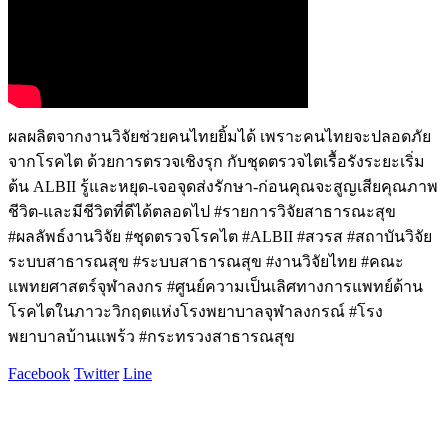
ผลผลิตจากงานวิจัยช่วยคนไทยยิ้มได้ เพราะคนไทยจะปลอดภัย
จากโรคไต ด้วยการตรวจเชิงรุก กับชุดตรวจไตเรื้อรังระยะเริ่ม
ต้น ALBII รู้และหยุด-เจอจุดส่งรักษา-ก่อนคุณจะสูญเสียคุณภาพ
ชีวิต-และมีชีวิตที่ดีได้ตลอดไป #รายการวิจัยสาธารณะสุข
#ผลลัพธ์งานวิจัย #ชุดตรวจโรคไต #ALBII #สวรส #สถาบันวิจัย
ระบบสาธารณสุข #ระบบสาธารณสุข #งานวิจัยไทย #คณะ
แพทยศาสตร์จุฬาลงกร #ศูนย์ความเป็นเลิศทางการแพทย์ด้าน
โรคไตในภาวะวิกฤตแห่งโรงพยาบาลจุฬาลงกรณ์ #โรง
พยาบาลบ้านแพร้ว #กระทรวงสาธารณสุข
Facebook
Twitter
Line