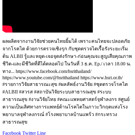
ผลผลิตจากงานวิจัยช่วยคนไทยยิ้มได้ เพราะคนไทยจะปลอดภัย
จากโรคไต ด้วยการตรวจเชิงรุก กับชุดตรวจไตเรื้อรังระยะเริ่ม
ต้น ALBII รู้และหยุด-เจอจุดส่งรักษา-ก่อนคุณจะสูญเสียคุณภาพ
ชีวิต-และมีชีวิตที่ดีได้ตลอดไป ในวันที่ 3 ธ.ค. Ep./ เวลา 18.00 น.
ทาง... https://www.facebook.com/hsrithailand/
https://www.youtube.com/@hsrithailand https://www.hsri.or.th/
#รายการวิจัยสาธารณะสุข #ผลลัพธ์งานวิจัย #ชุดตรวจโรคไต
#ALBII #สวรส #สถาบันวิจัยระบบสาธารณสุข #ระบบ
สาธารณสุข #งานวิจัยไทย #คณะแพทยศาสตร์จุฬาลงกร #ศูนย์
ความเป็นเลิศทางการแพทย์ด้านโรคไตในภาวะวิกฤตแห่งโรง
พยาบาลจุฬาลงกรณ์ #โรงพยาบาลบ้านแพร้ว #กระทรวง
สาธารณสุข
Facebook
Twitter
Line