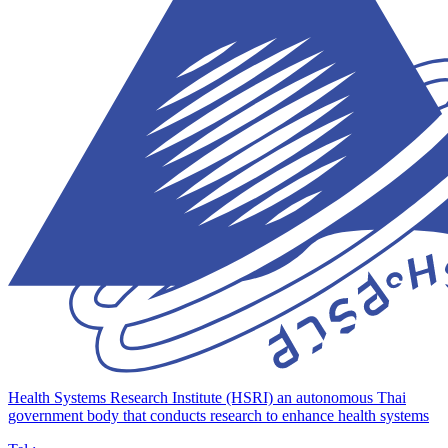
Health Systems Research Institute (HSRI)
an autonomous Thai
government body that conducts research to enhance health systems