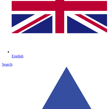
English
Search