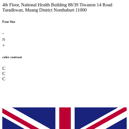
4th Floor, National Health Building 88/39 Tiwanon 14 Road
Taradkwan, Muang District Nonthaburi 11000
Font Size
-
ก
+
color contrast
C
C
C