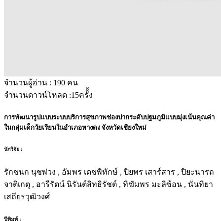
จำนวนผู้อ่าน :
190
คน
จำนวนดาวน์โหลด :
15
ครั้้ง
การพัฒนารูปแบบระบบบริการสุขภาพช่องปากระดับปฐมภูมิแบบมุ่งเน้นคุณค่า
ในกลุ่มเด็กวัยเรียนในอำเภอหางดง จังหวัดเชียงใหม่
นักวิจัย :
รักชนก นุชพ่วง , อัมพร เดชพิทักษ์ , ปิยพร เสาร์สาร , ปิยะนารถ
จาติเกตุ , อารีรัตน์ นิรันต์สิทธิรัชต์ , ทิฆัมพร มะลิซ้อน , นันทิยา
เสถียรวุฒิวงศ์
ปีพิมพ์ :