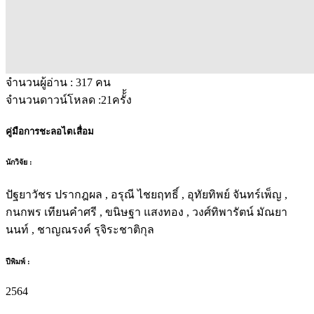
จำนวนผู้อ่าน :
317
คน
จำนวนดาวน์โหลด :
21
ครั้้ง
คู่มือการชะลอไตเสื่อม
นักวิจัย :
ปัฐยาวัชร ปรากฎผล , อรุณี ไชยฤทธิ์ , อุทัยทิพย์ จันทร์เพ็ญ ,
กนกพร เทียนคำศรี , ขนิษฐา แสงทอง , วงศ์ทิพารัตน์ มัณยา
นนท์ , ชาญณรงค์ รุจิระชาติกุล
ปีพิมพ์ :
2564