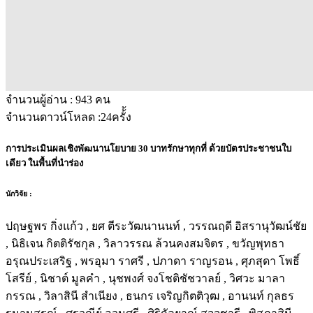
จำนวนผู้อ่าน :
943
คน
จำนวนดาวน์โหลด :
24
ครั้้ง
การประเมินผลเชิงพัฒนานโยบาย 30 บาทรักษาทุกที่ ด้วยบัตรประชาชนใบ
เดียว ในพื้นที่นําร่อง
นักวิจัย :
ปฤษฐพร กิ่งแก้ว , ยศ ตีระวัฒนานนท์ , วรรณฤดี อิสรานุวัฒน์ชัย
, นิธิเจน กิตติรัชกุล , วิลาวรรณ ล้วนคงสมจิตร , ขวัญพุทธา
อรุณประเสริฐ , พรอุมา ราศรี , ปภาดา ราญรอน , ศุภสุดา โพธิ์
โสรีย์ , นิชาต์ มูลคำ , นุชพงศ์ จงโชติชัชวาลย์ , วิศวะ มาลา
กรรณ , วิลาสินี สำเนียง , ธนกร เจริญกิตติวุฒ , อานนท์ กุลธร