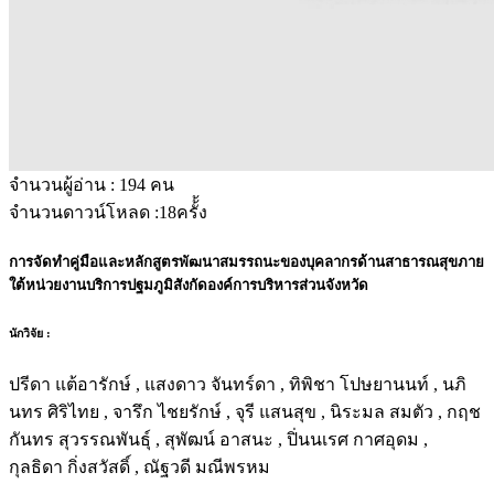
จำนวนผู้อ่าน :
194
คน
จำนวนดาวน์โหลด :
18
ครั้้ง
การจัดทำคู่มือและหลักสูตรพัฒนาสมรรถนะของบุคลากรด้านสาธารณสุขภาย
ใต้หน่วยงานบริการปฐมภูมิสังกัดองค์การบริหารส่วนจังหวัด
นักวิจัย :
ปรีดา แต้อารักษ์ , แสงดาว จันทร์ดา , ทิพิชา โปษยานนท์ , นภิ
นทร ศิริไทย , จารึก ไชยรักษ์ , จุรี แสนสุข , นิระมล สมตัว , กฤช
กันทร สุวรรณพันธุ์ , สุพัฒน์ อาสนะ , ปิ่นนเรศ กาศอุดม ,
กุลธิดา กิ่งสวัสดิ์ , ณัฐวดี มณีพรหม