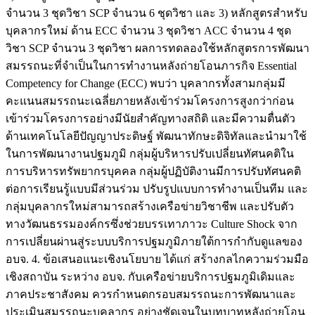
จำนวน 3 ชุดวิชา SCP จำนวน 6 ชุดวิชา และ 3) หลักสูตรสำหรับ
บุคลากรใหม่ ด้าน ECC จำนวน 3 ชุดวิชา ACC จำนวน 4 ชุด
วิชา SCP จำนวน 3 ชุดวิชา ผลการทดลองใช้หลักสูตรการพัฒนา
สมรรถนะที่จำเป็นในการทำงานหลังถ่ายโอนภารกิจ Essential
Competency for Change (ECC) พบว่า บุคลากรทั้งสามกลุ่มมี
คะแนนสมรรถนะเฉลี่ยภายหลังเข้าร่วมโครงการสูงกว่าก่อน
เข้าร่วมโครงการอย่างมีนัยสำคัญทางสถิติ และมีความตื่นตัว
ด้านเทคโนโลยีปัญญาประดิษฐ์ พัฒนาทักษะดิจิทัลและนำมาใช้
ในการพัฒนางานปฐมภูมิ กลุ่มผู้บริหารปรับเปลี่ยนทัศนคติใน
การบริหารทรัพยากรบุคคล กลุ่มผู้ปฏิบัติงานมีการปรับทัศนคติ
ต่อการเรียนรู้แบบมีส่วนร่วม ปรับรูปแบบการทำงานเป็นทีม และ
กลุ่มบุคลากรใหม่สามารถสร้างเครือข่ายวิชาชีพ และปรับตัว
ทางวัฒนธรรมองค์กรซึ่งช่วยบรรเทาภาวะ Culture Shock จาก
การเปลี่ยนผ่านสู่ระบบบริการปฐมภูมิภายใต้การกำกับดูแลของ
อบจ. 4. ข้อเสนอแนะเชิงนโยบาย ได้แก่ สร้างกลไกความร่วมมือ
เชิงสถาบัน ระหว่าง อบจ. กับเครือข่ายบริการปฐมภูมิเดิมและ
ภาคประชาสังคม ควรกำหนดกรอบสมรรถนะการพัฒนาและ
ประเมินสมรรถนะบุคลากร อย่างชัดเจนในบทบาทหลังถ่ายโอน