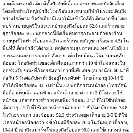
แวดล้อมรอบตัวเด็ก มีทั้งปัจจัยที่เอื้อต่อสุขภาพและปัจจัยเสี่ยง
โดยเด็กส่วนใหญ่เข้าถึงโรงเรียนและสนามกีฬาในระยะเดินถึง
อย่างไรก็ตาม ปัจจัยเสี่ยงมีแนวโน้มเข้าใกล้ตัวเด็กมากขึ้น โดย
พบร้านขายบุหรี่ในละแวกบ้านสูงถึงร้อยละ 62.6 และร้านขาย
สุราร้อยละ 56.5 นอกจากนี้ยังเริ่มพบการกระจายตัวของร้าน
ขายบุหรี่ไฟฟ้า (ร้อยละ 4.2) และร้านขายกัญชา (ร้อยละ 4.5) ใน
พื้นที่ที่เด็กเข้าถึงได้ง่าย 3. พฤติกรรมสุขภาพและเทคโนโลยี 3.1
การนอนและการออกกำลังกาย: เด็กไทยมีแนวโน้ม นอนหลับ
น้อยลง โดยสัดส่วนของเด็กที่นอนมากกว่า 10 ชั่วโมงลดลงใน
ทุกช่วงวัย ขณะที่กิจกรรมทางกายที่เพียงพอ (อย่างน้อย 60 นาที
ต่อวัน 5 วันต่อสัปดาห์) ยังอยู่ในระดับต่ำ โดยเด็กอายุ 10-14 ปี
ทำได้เพียงร้อยละ 33.5 เท่านั้น 3.2 พฤติกรรมหน้าจอ (โทรทัศน์
มือถือ แท็บเล็ต คอมพิวเตอร์): เด็กอายุ ต่ำกว่า 2 ปี ไม่ควรใช้
หน้าจอ แต่จากการสำรวจพบเพียง ร้อยละ 34.7 ที่ไม่ใช้หน้าจอ
เด็กอายุ 2-5 ปี ที่ใช้เวลาหน้าจอน้อยกว่า 1 ชั่วโมงมีร้อยละ 38.8
ในวันธรรมดา และร้อยละ 52.3 ช่วงวันหยุด เด็กอายุ 2-5 ปี ที่ใช้
เวลาหน้าจอน้อยกว่า 3 ชั่วโมงมีร้อยละ 76.4 ในวันหยุด เด็กอายุ
10-14 ปี เข้าถึงสมาร์ทโฟนสูงถึงร้อยละ 96.8 และใช้เวลาหน้าจอ