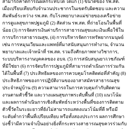
สามารถคาดการณ์ผลกระทบได้ ได้แก่ (1) ขนาดของ รพ.สต.
เมื่อเปรียบเทียบกับจำนวนประชากรในเขตรับผิดชอบ และความ
สัมพันธ์ระหว่าง รพ.สต. กับโรงพยาบาลแม่ข่ายของเครือข่าย
การดูแลสุขภาพปฐมภูมิ (2) สัดส่วน รพ.สต. ที่ถ่ายโอนในพื้นที่
น้อย (3) การจัดสรรเงินค่าบริการสาธารณสุขและเงินเพื่อใช้ใน
การบริการสาธารณสุข, (4) การบริหารจัดการทรัพยากรมนุษย์
เช่น การหมุนเวียนและแพทย์ที่มาสนับสนุนการทำงาน, จำนวน
พยาบาลและเจ้าหน้าที่ รพ.สต. รวมถึงศักยภาพทางวิชาการ,
ระบบบริหารงานบุคคลของ อบจ. (5) การสนับสนุนยา/เวชภัณฑ์
ที่มิใช่ยา (6) การจัดบริการปฐมภูมิที่สามารถดำเนินการร่วมกัน
ได้ในพื้นที่ (7) ประสิทธิผลของการควบคุมโรคติดต่อที่สำคัญ (8)
ประสิทธิภาพของการปฏิบัติงานของอาสาสมัครสาธารณสุข
ประจำหมู่บ้าน (9) ความสามารถในการควบคุมกำกับติดตาม
งานตามตัวชี้วัด และวางแผนสุขภาพระดับพื้นที่ (10) แนวโน้ม
และผลการดำเนินการเชิงสัมพัทธ์ระหว่างพื้นที่ของการติดตาม
ตัวชี้วัดในระยะยาวที่ยังไม่สามารถแสดงแนวโน้มที่ดี หรือมี
ระดับต่ำกว่าพื้นที่เปรียบเทียบ หรือทั้งสองประการ ผลการศึกษา
บ่งชี้ว่ามีความจำเป็นอย่างยิ่งที่กระทรวงสาธารณสุขควรร่วมกับ