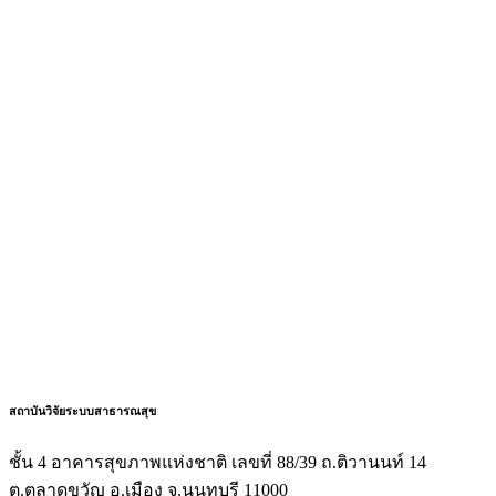
สถาบันวิจัยระบบสาธารณสุข
ชั้น 4 อาคารสุขภาพแห่งชาติ เลขที่ 88/39 ถ.ติวานนท์ 14
ต.ตลาดขวัญ อ.เมือง จ.นนทบุรี 11000