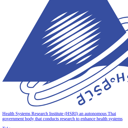
Health Systems Research Institute (HSRI)
an autonomous Thai
government body that conducts research to enhance health systems