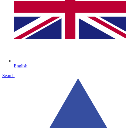
English
Search