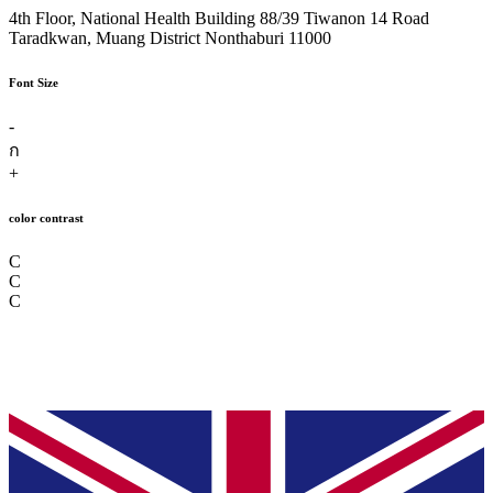
4th Floor, National Health Building 88/39 Tiwanon 14 Road
Taradkwan, Muang District Nonthaburi 11000
Font Size
-
ก
+
color contrast
C
C
C