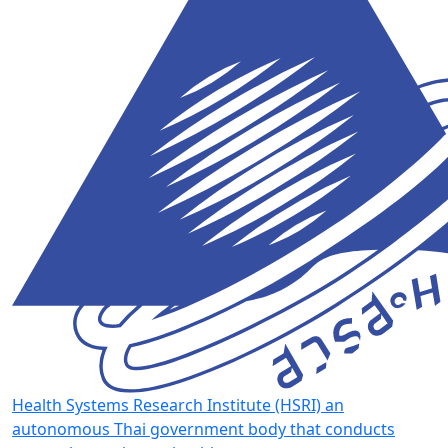
Health Systems Research Institute (HSRI)
an
autonomous Thai government body that conducts