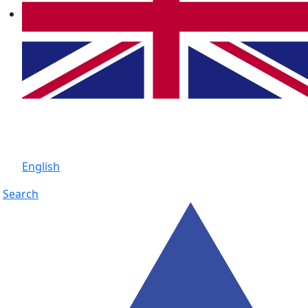
English
Search