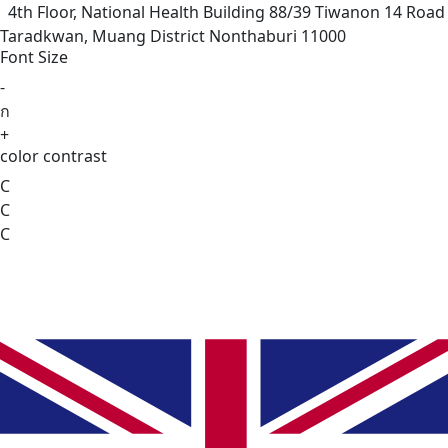
4th Floor, National Health Building 88/39 Tiwanon 14 Road
Taradkwan, Muang District Nonthaburi 11000
Font Size
-
ก
+
color contrast
C
C
C