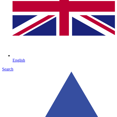
English
Search