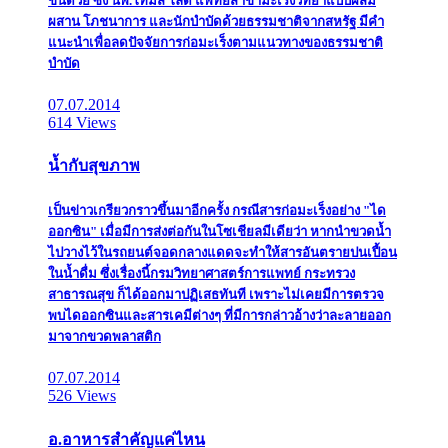
ขึ้นด้วย ซึ่ง นพ.โทมัส โลดี้ แพทย์สาขามะเร็งวิทยาแบบผสม
ผสาน โภชนาการ และนักบำบัดด้วยธรรมชาติจากสหรัฐ มีคำ
แนะนำเพื่อลดปัจจัยการก่อมะเร็งตามแนวทางของธรรมชาติ
บำบัด
07.07.2014
614 Views
น้ำกับสุขภาพ
เป็นข่าวเกรียวกราวขึ้นมาอีกครั้ง กรณีสารก่อมะเร็งอย่าง "ได
ออกซิน" เมื่อมีการส่งต่อกันในโซเชียลมีเดียว่า หากนำขวดน้ำ
ไปวางไว้ในรถยนต์จอดกลางแดดจะทำให้สารอันตรายปนเปื้อน
ในน้ำดื่ม ซึ่งเรื่องนี้กรมวิทยาศาสตร์การแพทย์ กระทรวง
สาธารณสุข ก็ได้ออกมาปฏิเสธทันที เพราะไม่เคยมีการตรวจ
พบไดออกซินและสารเคมีต่างๆ ที่มีการกล่าวอ้างว่าละลายออก
มาจากขวดพลาสติก
07.07.2014
526 Views
อ.อาหารสำคัญแค่ไหน