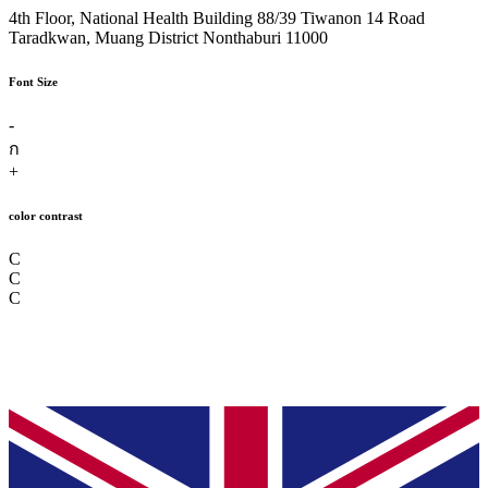
4th Floor, National Health Building 88/39 Tiwanon 14 Road
Taradkwan, Muang District Nonthaburi 11000
Font Size
-
ก
+
color contrast
C
C
C