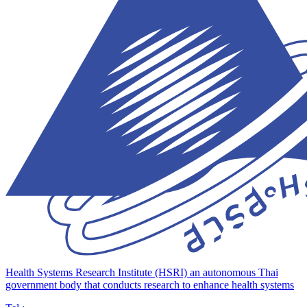
Health Systems Research Institute (HSRI)
an autonomous Thai
government body that conducts research to enhance health systems