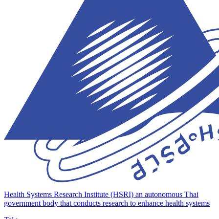
Health Systems Research Institute (HSRI)
an autonomous Thai
government body that conducts research to enhance health systems