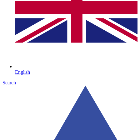
English
Search