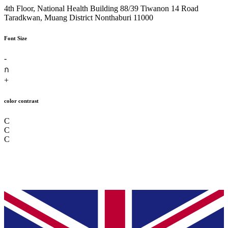
4th Floor, National Health Building 88/39 Tiwanon 14 Road
Taradkwan, Muang District Nonthaburi 11000
Font Size
-
ก
+
color contrast
C
C
C