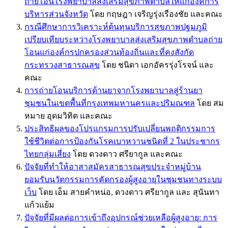
ถ่ายโอนโรงพยาบาลส่งเสริมสุขภาพตำบลให้แก่องค์การ
บริหารส่วนจังหวัด
โดย กฤษฎา เจริญรุ่งเรืองชัย และคณะ
กรณีศึกษาการวิเคราะห์ต้นทุนบริการสุขภาพปฐมภูมิ
เปรียบเทียบระหว่างโรงพยาบาลส่งเสริมสุขภาพตำบลถ่าย
โอนแก่องค์กรปกครองส่วนท้องถิ่นและที่คงสังกัด
กระทรวงสาธารณสุข
โดย ชนิดา เอกอัครรุ่งโรจน์ และ
คณะ
การถ่ายโอนบริการด้านยาจากโรงพยาบาลสู่ร้านยา
ชุมชนในเขตพื้นที่กรุงเทพมหานครและปริมณฑล
โดย สม
หมาย อุดมวิทิต และคณะ
ประสิทธิผลของโปรแกรมการปรับเปลี่ยนพฤติกรรมการ
ใช้ชีวิตต่อการป้องกันโรคเบาหวานชนิดที่ 2 ในประชากร
ไทยกลุ่มเสี่ยง
โดย ดวงดาว ศรียากูล และคณะ
ปัจจัยที่ทำให้อาสาสมัครสาธารณสุขประจำหมู่บ้าน
ยอมรับนวัตกรรมการคัดกรองผู้สูงอายุในชุมชนทางระบบ
เว็บ
โดย เอ็ม สายคำหน่อ, ดวงดาว ศรียากูล และ สุนันทา
แก้วแย้ม
ปัจจัยที่มีผลต่อการเข้าถึงอุปกรณ์ช่วยเหลือผู้สูงอายุ: การ