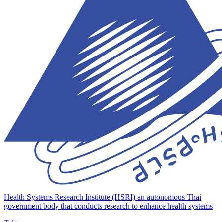
Health Systems Research Institute (HSRI)
an autonomous Thai
government body that conducts research to enhance health systems