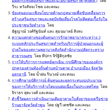
มีผลกระทบต่อสุขภาพและนโยบายสุขภาพ (คจคส.)
โดย
วีระ หวังสัจจะโชค และคณะ
ข้อเสนอแนะเชิงนโยบายด้านกฎหมายเพื่อขับเคลื่อนการ
สร้างเสริมสุขภาพและลดปัจจัยเสี่ยงโรคไม่ติดต่อเรื้อรังใน
ประชาชนวัยทำงาน
โดย
ฉัฐญาณ์ วงศ์รัฐนันท์ และ สุมนมาลย์ สิงหะ
ความแตกต่างของต้นทุนการรักษาพยาบาลระหว่าง 3
ระบบหลักประกันสุขภาพสำหรับบริการผู้ป่วยนอกและผู้
ป่วยในของสถานพยาบาลสังกัดสำนักงานปลัดกระทรวง
สาธารณสุข
โดย ทีปกร จิร์ฐิติกุลชัย
การให้บริการการแพทย์ฉุกเฉิน: กรณีศึกษาขององค์กร
ปกครองส่วนท้องถิ่นตำบลบ้านตาด อำเภอเมือง จังหวัด
อุดรธานี
โดย น้ำฝน รินวงษ์ และคณะ
การศึกษาอุบัติการณ์ ต้นทุนและผลกระทบงบประมาณ
ของการให้บริการล้างไตแบบต่อเนื่องในประเทศไทย
โดย
จิราธร สุตะวงศ์ และคณะ
ตัวชี้วัดผลการดำเนินงานเติมยาตามใบสั่งยาของเครือข่าย
ร้านยาจังหวัดลำพูน
โดย ปฐวี เดชชิต และคณะ