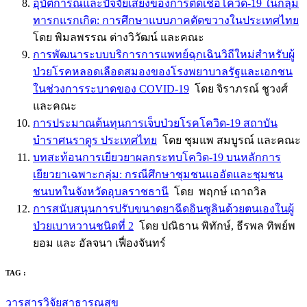
อุบัติการณ์และปัจจัยเสี่ยงของการติดเชื้อโควิด-19 ในกลุ่ม
ทารกแรกเกิด: การศึกษาแบบภาคตัดขวางในประเทศไทย
โดย พิมลพรรณ ต่างวิวัฒน์ และคณะ
การพัฒนาระบบบริการการแพทย์ฉุกเฉินวิถีใหม่สำหรับผู้
ป่วยโรคหลอดเลือดสมองของโรงพยาบาลรัฐและเอกชน
ในช่วงการระบาดของ COVID-19
โดย จิราภรณ์ ชูวงศ์
และคณะ
การประมาณต้นทุนการเจ็บป่วยโรคโควิด-19 สถาบัน
บำราศนราดูร ประเทศไทย
โดย ชุมแพ สมบูรณ์ และคณะ
บทสะท้อนการเยียวยาผลกระทบโควิด-19 บนหลักการ
เยียวยาเฉพาะกลุ่ม: กรณีศึกษาชุมชนแออัดและชุมชน
ชนบทในจังหวัดอุบลราชธานี
โดย พฤกษ์ เถาถวิล
การสนับสนุนการปรับขนาดยาฉีดอินซูลินด้วยตนเองในผู้
ป่วยเบาหวานชนิดที่ 2
โดย ปณิธาน พิทักษ์, ธีรพล ทิพย์พ
ยอม และ อัลจนา เฟื่องจันทร์
TAG :
วารสารวิจัยสาธารณสุข