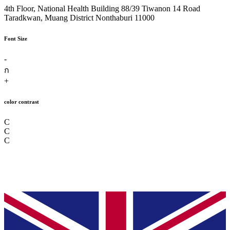
4th Floor, National Health Building 88/39 Tiwanon 14 Road
Taradkwan, Muang District Nonthaburi 11000
Font Size
-
ก
+
color contrast
C
C
C