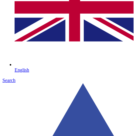
English
Search