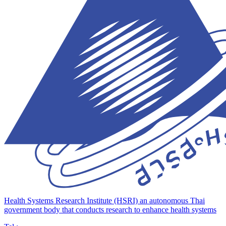
Health Systems Research Institute (HSRI)
an autonomous Thai
government body that conducts research to enhance health systems