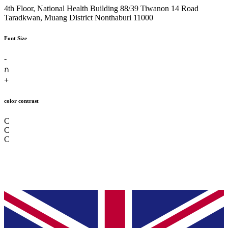
4th Floor, National Health Building 88/39 Tiwanon 14 Road
Taradkwan, Muang District Nonthaburi 11000
Font Size
-
ก
+
color contrast
C
C
C