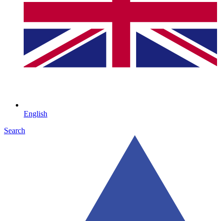
English
Search