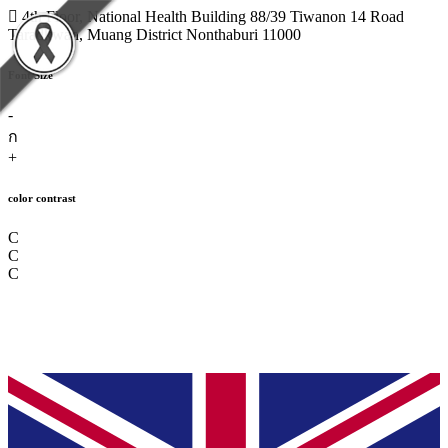
4th Floor, National Health Building 88/39 Tiwanon 14 Road
Taradkwan, Muang District Nonthaburi 11000
Font Size
-
ก
+
color contrast
C
C
C