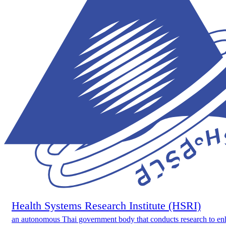
Health Systems Research Institute (HSRI)
an autonomous Thai government body that conducts research to en