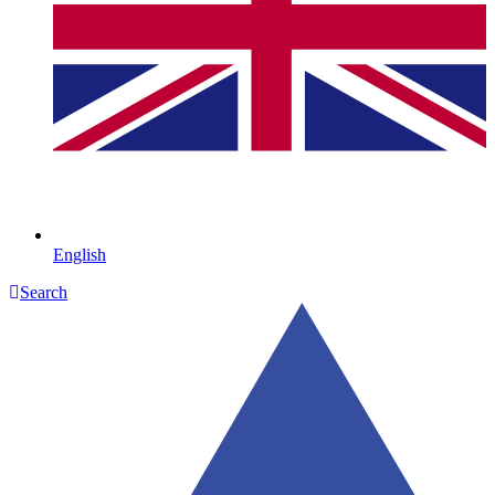
English
Search