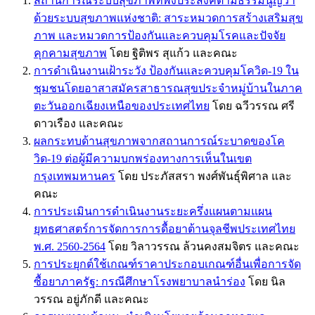
สถานการณ์ระบบสุขภาพที่พึงประสงค์ตามธรรมนูญว่า
ด้วยระบบสุขภาพแห่งชาติ: สาระหมวดการสร้างเสริมสุข
ภาพ และหมวดการป้องกันและควบคุมโรคและปัจจัย
คุกคามสุขภาพ
โดย ฐิติพร สุแก้ว และคณะ
การดำเนินงานเฝ้าระวัง ป้องกันและควบคุมโควิด-19 ใน
ชุมชนโดยอาสาสมัครสาธารณสุขประจำหมู่บ้านในภาค
ตะวันออกเฉียงเหนือของประเทศไทย
โดย ฉวีวรรณ ศรี
ดาวเรือง และคณะ
ผลกระทบด้านสุขภาพจากสถานการณ์ระบาดของโค
วิด-19 ต่อผู้มีความบกพร่องทางการเห็นในเขต
กรุงเทพมหานคร
โดย ประภัสสรา พงศ์พันธุ์พิศาล และ
คณะ
การประเมินการดำเนินงานระยะครึ่งแผนตามแผน
ยุทธศาสตร์การจัดการการดื้อยาต้านจุลชีพประเทศไทย
พ.ศ. 2560-2564
โดย วิลาวรรณ ล้วนคงสมจิตร และคณะ
การประยุกต์ใช้เกณฑ์ราคาประกอบเกณฑ์อื่นเพื่อการจัด
ซื้อยาภาครัฐ: กรณีศึกษาโรงพยาบาลนำร่อง
โดย นิล
วรรณ อยู่ภักดี และคณะ