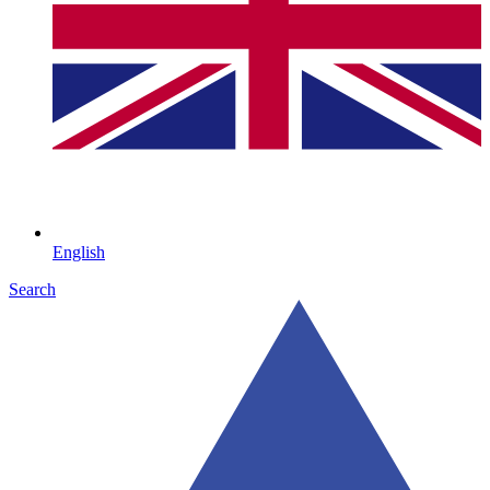
English
Search