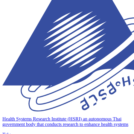
Health Systems Research Institute (HSRI)
an autonomous Thai
government body that conducts research to enhance health systems