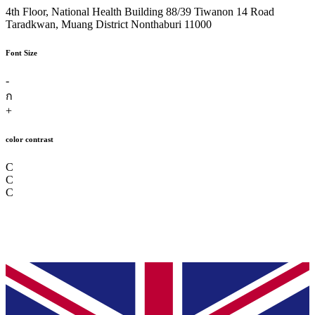
4th Floor, National Health Building 88/39 Tiwanon 14 Road
Taradkwan, Muang District Nonthaburi 11000
Font Size
-
ก
+
color contrast
C
C
C