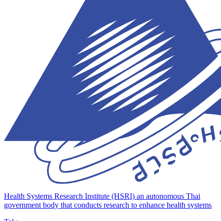
Health Systems Research Institute (HSRI)
an autonomous Thai
government body that conducts research to enhance health systems