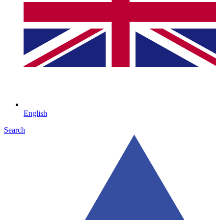
English
Search