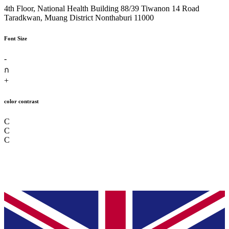
4th Floor, National Health Building 88/39 Tiwanon 14 Road
Taradkwan, Muang District Nonthaburi 11000
Font Size
-
ก
+
color contrast
C
C
C