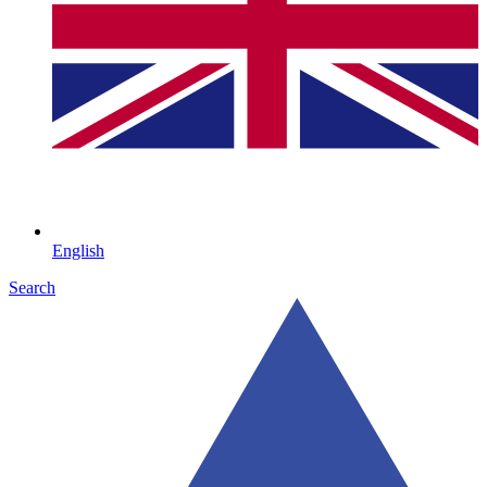
English
Search