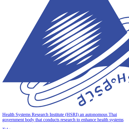
Health Systems Research Institute (HSRI)
an autonomous Thai
government body that conducts research to enhance health systems