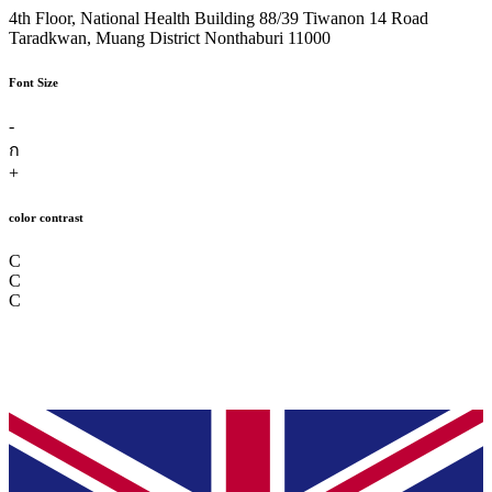
4th Floor, National Health Building 88/39 Tiwanon 14 Road
Taradkwan, Muang District Nonthaburi 11000
Font Size
-
ก
+
color contrast
C
C
C