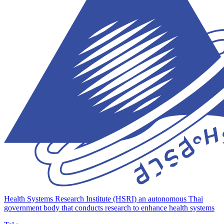
Health Systems Research Institute (HSRI)
an autonomous Thai
government body that conducts research to enhance health systems