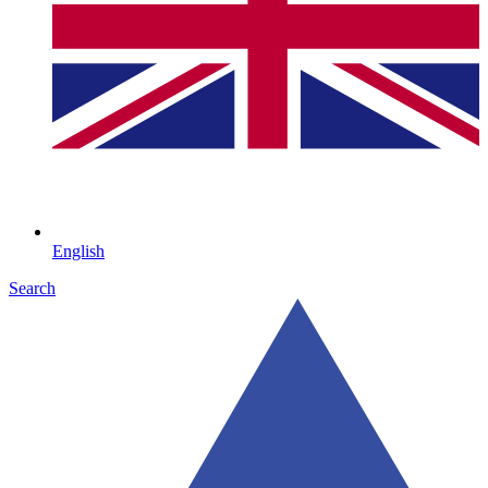
English
Search