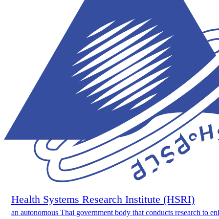
Health Systems Research Institute (HSRI)
an autonomous Thai government body that conducts research to en