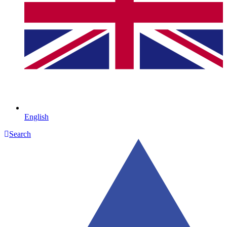
English
Search