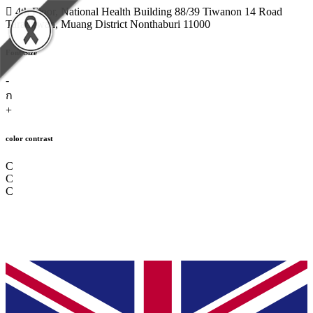
4th Floor, National Health Building 88/39 Tiwanon 14 Road
Taradkwan, Muang District Nonthaburi 11000
Font Size
-
ก
+
color contrast
C
C
C