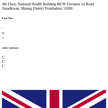
4th Floor, National Health Building 88/39 Tiwanon 14 Road
Taradkwan, Muang District Nonthaburi 11000
Font Size
-
ก
+
color contrast
C
C
C