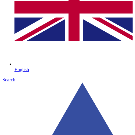
English
Search