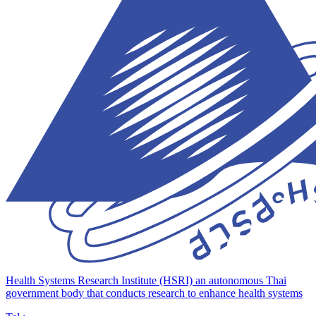
Health Systems Research Institute (HSRI)
an autonomous Thai
government body that conducts research to enhance health systems